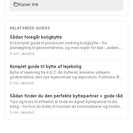
Kopier link
RELATEREDE GUIDES
Sådan foregår boligbytte
En komplet guide til processen omkring boligbytte – fra
planlægning til gennemførelse, og med regler for leje-, andels-
og ejerboliger.
6
min. læsetid
Komplet guide til bytte af lejebolig
Bytte af lejebolig fra A til Z: din bytteret, kravene, udlejers
godkendelse, den nye lejekontrakt og depositum. Praktiske råd,
så byttet går glat hele vejen.
5
min. læsetid
Sådan finder du den perfekte byttepartner + gode råd
Tips og tricks til effektivt at finde en egnet byttepartner til din
bolig – fra hvor du leder, til hvordan du kommunikerer og holder
kæder i live.
5
min. læsetid