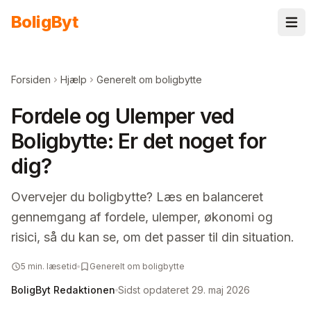
Spring til indhold
Bolig
Byt
Forsiden
Hjælp
Generelt om boligbytte
Fordele og Ulemper ved
Boligbytte: Er det noget for
dig?
Overvejer du boligbytte? Læs en balanceret
gennemgang af fordele, ulemper, økonomi og
risici, så du kan se, om det passer til din situation.
5
min. læsetid
Generelt om boligbytte
BoligByt Redaktionen
Sidst opdateret
29. maj 2026