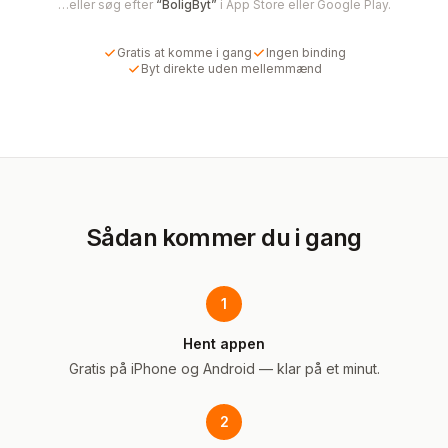
…eller søg efter
“BoligByt”
i App Store eller Google Play.
Gratis at komme i gang
Ingen binding
Byt direkte uden mellemmænd
Sådan kommer du i gang
1
Hent appen
Gratis på iPhone og Android — klar på et minut.
2