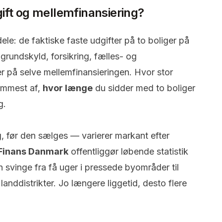
ift og mellemfinansiering?
ele: de faktiske faste udgifter på to boliger på
rundskyld, forsikring, fælles- og
er på selve mellemfinansieringen. Hvor stor
remmest af,
hvor længe
du sidder med to boliger
g.
lg, før den sælges — varierer markant efter
Finans Danmark
offentliggør løbende statistik
n svinge fra få uger i pressede byområder til
landdistrikter. Jo længere liggetid, desto flere