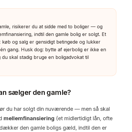
mle, risikerer du at sidde med to boliger — og
finansiering, indtil den gamle bolig er solgt. Et
n: køb og salg er gensidigt betingede og lukker
å én gang. Husk dog: bytte af ejerbolig er ikke en
 du skal stadig bruge en boligadvokat til
man sælger den gamle?
før du har solgt din nuværende — men så skal
ed
mellemfinansiering
(et midlertidigt lån, ofte
r dækker den gamle boligs gæld, indtil den er