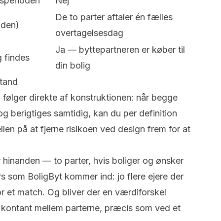
psperioden
Nej
De to parter aftaler én fælles
iden)
overtagelsesdag
Ja — byttepartneren er køber til
g findes
din bolig
stand
 følger direkte af konstruktionen: når begge
og berigtiges samtidig,
kan
du per definition
llen på at fjerne risikoen ved design frem for at
r hinanden — to parter, hvis boliger og ønsker
s som BoligByt kommer ind: jo flere ejere der
or et
match
. Og bliver der en værdiforskel
s kontant mellem parterne, præcis som ved et