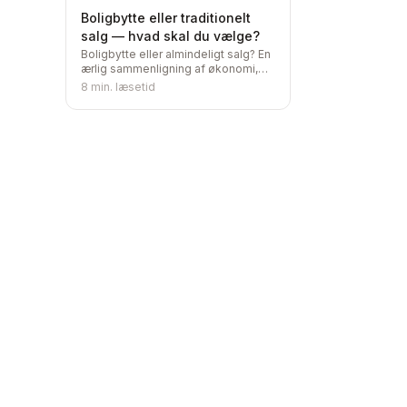
parter dropper salgssalæret.
Boligbytte eller traditionelt
salg — hvad skal du vælge?
Boligbytte eller almindeligt salg? En
ærlig sammenligning af økonomi,
tempo og risiko — og hvornår et
8
min. læsetid
traditionelt salg faktisk er den
bedste vej.