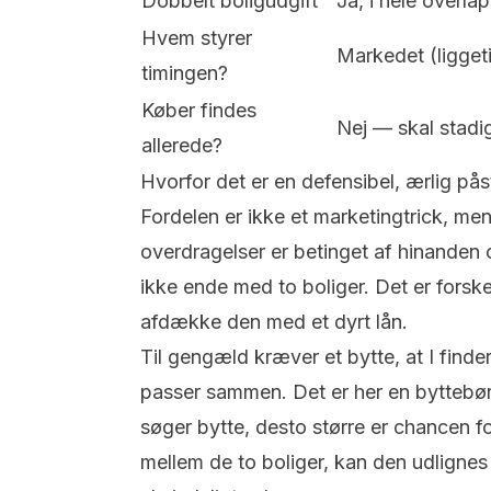
Dobbelt boligudgift
Ja, i hele overla
Hvem styrer
Markedet (ligget
timingen?
Køber findes
Nej — skal stadi
allerede?
Hvorfor det er en defensibel, ærlig på
Fordelen er ikke et marketingtrick, men
overdragelser er betinget af hinanden 
ikke ende med to boliger. Det er forske
afdække den med et dyrt lån.
Til gengæld kræver et bytte, at I finde
passer sammen. Det er her en byttebør
søger bytte, desto større er chancen f
mellem de to boliger, kan den udligne