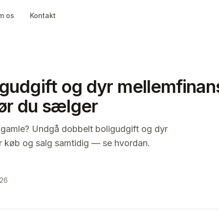
m os
Kontakt
ligudgift og dyr mellemfinan
før du sælger
n gamle? Undgå dobbelt boligudgift og dyr
er køb og salg samtidig — se hvordan.
026