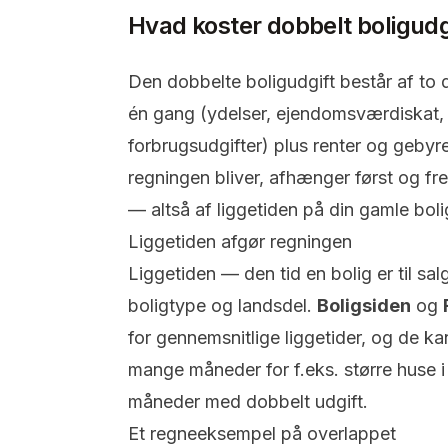
Hvad koster dobbelt boligudg
Den dobbelte boligudgift består af to d
én gang (ydelser, ejendomsværdiskat, g
forbrugsudgifter) plus renter og gebyr
regningen bliver, afhænger først og f
— altså af liggetiden på din gamle boli
Liggetiden afgør regningen
Liggetiden — den tid en bolig er til sa
boligtype og landsdel.
Boligsiden
og
for gennemsnitlige liggetider, og de ka
mange måneder for f.eks. større huse i 
måneder med dobbelt udgift.
Et regneeksempel på overlappet