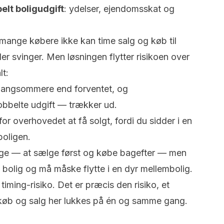
elt boligudgift
: ydelser, ejendomsskat og
 mange købere ikke kan time salg og køb til
r svinger. Men løsningen flytter risikoen over
lt:
langsommere end forventet, og
bbelte udgift — trækker ud.
r overhovedet at få solgt, fordi du sidder i en
oligen.
ølge — at sælge først og købe bagefter — men
n bolig og må måske flytte i en dyr mellembolig.
iming-risiko. Det er præcis den risiko, et
di køb og salg her lukkes på én og samme gang.