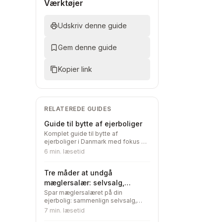
Værktøjer
Udskriv denne guide
Gem denne guide
Kopier link
RELATEREDE GUIDES
Guide til bytte af ejerboliger
Komplet guide til bytte af
ejerboliger i Danmark med fokus på
de juridiske, økonomiske og
6
min. læsetid
praktiske forhold ved boligbytte.
Tre måder at undgå
mæglersalær: selvsalg,
hybridmægler — og boligbytte
Spar mæglersalæret på din
ejerbolig: sammenlign selvsalg,
hybridmægler og boligbytte — den
7
min. læsetid
oversete tredje vej, hvor begge