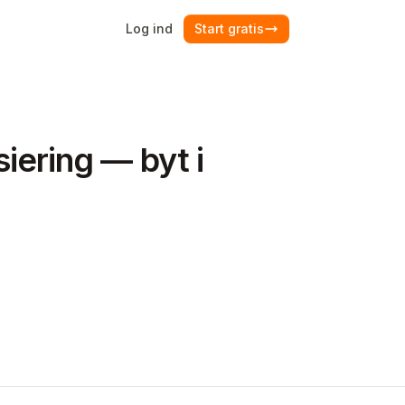
Log ind
Start gratis
siering — byt i