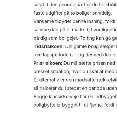
solgt. I den periode hæfter du for
dobb
faste udgifter på to boliger samtidig.
Bankerne tilbyder denne løsning, fordi
samme dag på et marked, hvor liggetide
på dig som boligejer. To ting kan gå ga
Tidsrisikoen:
Din gamle bolig sælger 
overlapsperioden — og dermed den do
Prisrisikoen:
Du må sætte prisen ned fo
presset situation, hvor du
skal
af med b
Et alternativ er den modsatte rækkef
så risikerer du i stedet en periode ude
Begge klassiske veje har en indbygget t
boligbytte
er bygget til at fjerne, for