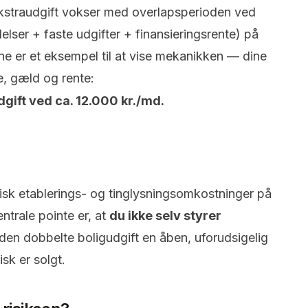
ekstraudgift vokser med overlapsperioden ved
delser + faste udgifter + finansieringsrente) på
ene er et eksempel til at vise mekanikken — dine
e, gæld og rente:
gift ved ca. 12.000 kr./md.
sk etablerings- og tinglysningsomkostninger på
ntrale pointe er, at
du ikke selv styrer
en dobbelte boligudgift en åben, uforudsigelig
isk er solgt.