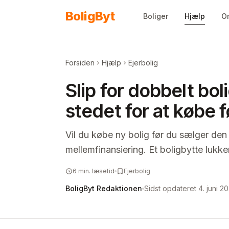
Spring til indhold
Bolig
Byt
Boliger
Hjælp
O
Forsiden
Hjælp
Ejerbolig
Slip for dobbelt bo
stedet for at købe 
Vil du købe ny bolig før du sælger de
mellemfinansiering. Et boligbytte lukk
6
min. læsetid
Ejerbolig
BoligByt Redaktionen
Sidst opdateret
4. juni 2