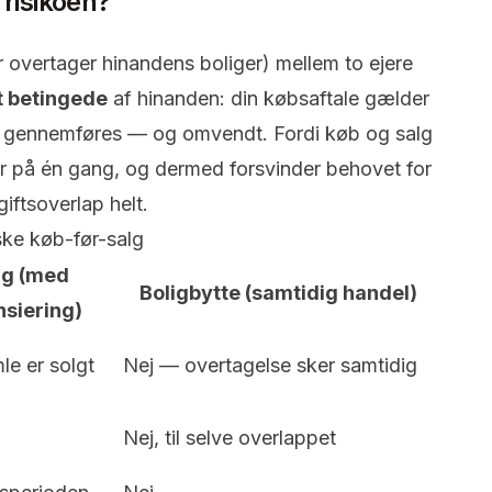
 risikoen?
r overtager hinandens boliger) mellem to ejere
t betingede
af hinanden: din købsaftale gælder
så gennemføres — og omvendt. Fordi køb og salg
ger på én gang, og dermed forsvinder behovet for
iftsoverlap helt.
iske køb-før-salg
lg (med
Boligbytte (samtidig handel)
siering)
le er solgt
Nej — overtagelse sker samtidig
Nej, til selve overlappet