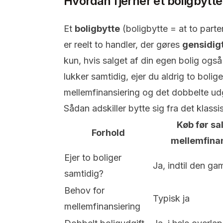
Hvordan fjerner et boligbytte
Et
boligbytte
(boligbytte = at to parte
er reelt to handler, der gøres
gensidig
kun, hvis salget af din egen bolig og
lukker samtidig, ejer du aldrig to boli
mellemfinansiering og det dobbelte udg
Sådan adskiller bytte sig fra det klass
Køb før sa
Forhold
mellemfinan
Ejer to boliger
Ja, indtil den gam
samtidig?
Behov for
Typisk ja
mellemfinansiering