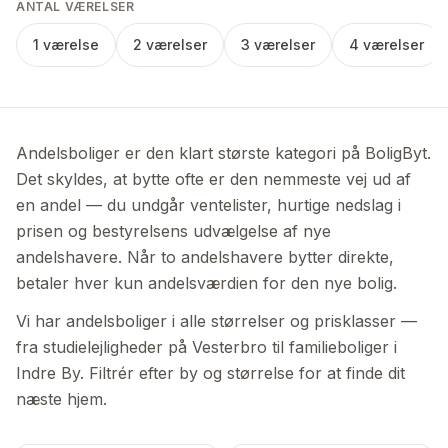
ANTAL VÆRELSER
1 værelse
2 værelser
3 værelser
4 værelser
Andelsboliger er den klart største kategori på BoligByt.
Det skyldes, at bytte ofte er den nemmeste vej ud af
en andel — du undgår ventelister, hurtige nedslag i
prisen og bestyrelsens udvælgelse af nye
andelshavere. Når to andelshavere bytter direkte,
betaler hver kun andelsværdien for den nye bolig.
Vi har andelsboliger i alle størrelser og prisklasser —
fra studielejligheder på Vesterbro til familieboliger i
Indre By. Filtrér efter by og størrelse for at finde dit
næste hjem.