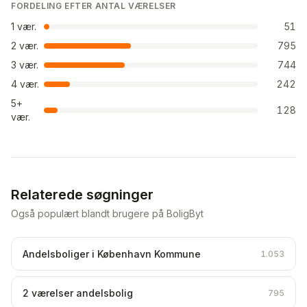
FORDELING EFTER ANTAL VÆRELSER
1
vær.
51
2
vær.
795
3
vær.
744
4
vær.
242
5+
128
vær.
Relaterede søgninger
Også populært blandt brugere på BoligByt
Andelsboliger i København Kommune
1.053
2 værelser andelsbolig
795