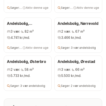
Søger:
3 vær andels- eller ejerbolig
Aktiv denne uge
Søger:
5 vær andels- eller ejerbo
Aktiv denne uge
Andelsbolig,
Andelsbolig, Nørrevold
Bispebjerg
3
vær.
·
82
m²
2
vær.
·
67
m²
4.741
kr./md.
3.466
kr./md.
Søger:
2 vær andelsbolig
Aktiv denne uge
Søger:
3 vær andelsbolig
Andelsbolig, Østerbro
Andelsbolig, Ørestad
2
vær.
·
58
m²
3
vær.
·
66
m²
5.733
kr./md.
5.500
kr./md.
Søger:
3 vær andelsbolig
Søger:
2 vær andelsbolig