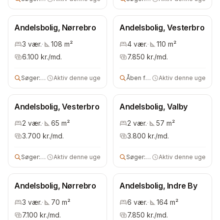
Andelsbolig, Nørrebro
Andelsbolig, Vesterbro
3
vær.
·
108
m²
4
vær.
·
110
m²
6.100
kr./md.
7.850
kr./md.
Søger:
3 vær bolig
Aktiv denne uge
Åben for alle
Aktiv denne uge
Andelsbolig, Vesterbro
Andelsbolig, Valby
2
vær.
·
65
m²
2
vær.
·
57
m²
3.700
kr./md.
3.800
kr./md.
Søger:
4 vær bolig
Aktiv denne uge
Søger:
2 vær bolig
Aktiv denne uge
Andelsbolig, Nørrebro
Andelsbolig, Indre By
3
vær.
·
70
m²
6
vær.
·
164
m²
7.100
kr./md.
7.850
kr./md.