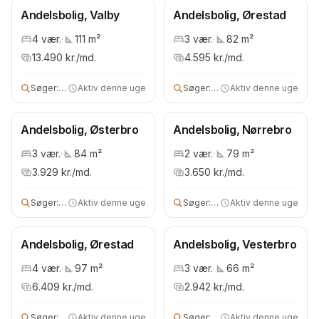
Andelsbolig, Valby
Andelsbolig, Ørestad
4
vær.
·
111
m²
3
vær.
·
82
m²
13.490
kr./md.
4.595
kr./md.
Søger:
2 vær andels- eller ejerbolig
Aktiv denne uge
Søger:
andels- eller ejerbolig
Aktiv denne uge
Andelsbolig, Østerbro
Andelsbolig, Nørrebro
3
vær.
·
84
m²
2
vær.
·
79
m²
3.929
kr./md.
3.650
kr./md.
Søger:
andelsbolig
Aktiv denne uge
Søger:
2 vær bolig
Aktiv denne uge
Andelsbolig, Ørestad
Andelsbolig, Vesterbro
4
vær.
·
97
m²
3
vær.
·
66
m²
6.409
kr./md.
2.942
kr./md.
Søger:
andelsbolig
Aktiv denne uge
Søger:
andelsbolig
Aktiv denne uge