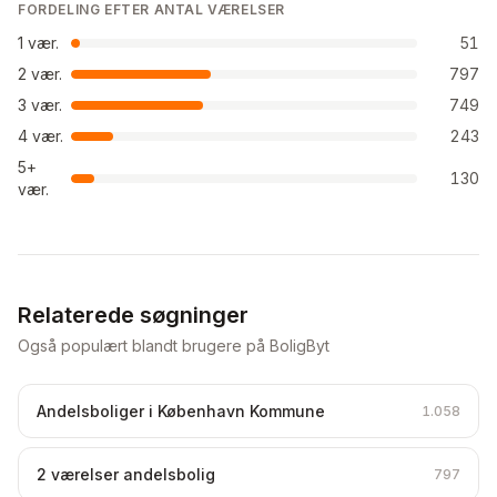
FORDELING EFTER ANTAL VÆRELSER
1
vær.
51
2
vær.
797
3
vær.
749
4
vær.
243
5+
130
vær.
Relaterede søgninger
Også populært blandt brugere på BoligByt
Andelsboliger i København Kommune
1.058
2 værelser andelsbolig
797