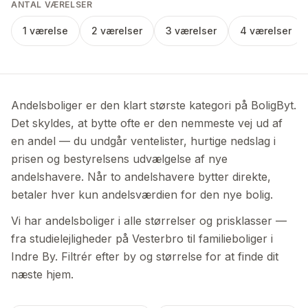
ANTAL VÆRELSER
1 værelse
2 værelser
3 værelser
4 værelser
Andelsboliger er den klart største kategori på BoligByt.
Det skyldes, at bytte ofte er den nemmeste vej ud af
en andel — du undgår ventelister, hurtige nedslag i
prisen og bestyrelsens udvælgelse af nye
andelshavere. Når to andelshavere bytter direkte,
betaler hver kun andelsværdien for den nye bolig.
Vi har andelsboliger i alle størrelser og prisklasser —
fra studielejligheder på Vesterbro til familieboliger i
Indre By. Filtrér efter by og størrelse for at finde dit
næste hjem.