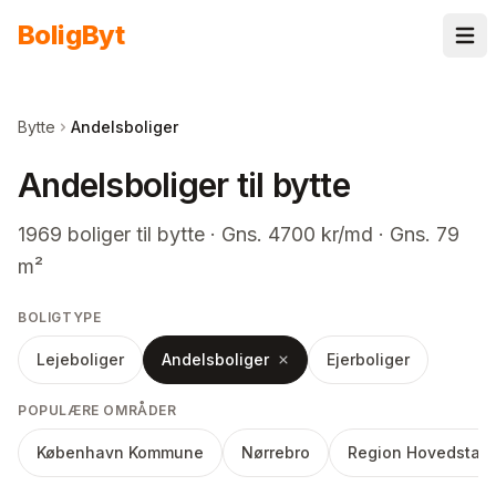
Spring til indhold
Bolig
Byt
Bytte
Andelsboliger
Andelsboliger til bytte
1969
boliger
til bytte
· Gns. 4700 kr/md · Gns. 79
m²
BOLIGTYPE
Lejeboliger
Andelsboliger
Ejerboliger
POPULÆRE OMRÅDER
København Kommune
Nørrebro
Region Hovedstad