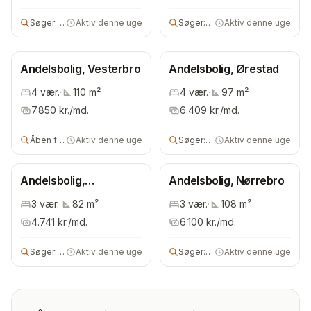
Søger:
3 vær andels- eller ejerbolig
Aktiv denne uge
Søger:
andelsbolig
Aktiv denne uge
Andelsbolig, Vesterbro
Andelsbolig, Ørestad
4
vær.
·
110
m²
4
vær.
·
97
m²
7.850
kr./md.
6.409
kr./md.
Åben for alle
Aktiv denne uge
Søger:
andelsbolig
Aktiv denne uge
Andelsbolig,
Andelsbolig, Nørrebro
Bispebjerg
3
vær.
·
82
m²
3
vær.
·
108
m²
4.741
kr./md.
6.100
kr./md.
Søger:
2 vær andelsbolig
Aktiv denne uge
Søger:
3 vær bolig
Aktiv denne uge