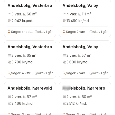
Andelsbolig, Vesterbro
Andelsbolig, Valby
3
vær.
·
66
m²
4
vær.
·
111
m²
2.942
kr./md.
13.490
kr./md.
Søger:
andelsbolig
Aktiv i går
Søger:
2 vær andels- eller ejerbolig
Aktiv i går
Andelsbolig, Vesterbro
Andelsbolig, Valby
2
vær.
·
65
m²
2
vær.
·
57
m²
3.700
kr./md.
3.800
kr./md.
Søger:
4 vær bolig
Aktiv i går
Søger:
2 vær bolig
Aktiv i går
Andelsbolig, Nørrevold
Andelsbolig, Nørrebro
Ny
2
vær.
·
67
m²
2
vær.
·
60
m²
3.466
kr./md.
2.512
kr./md.
Søger:
3 vær andelsbolig
Aktiv i går
Søger:
3 vær andelsbolig
Aktiv i går