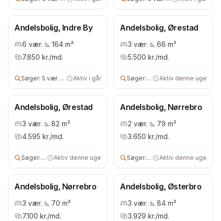
Andelsbolig, Indre By
Andelsbolig, Ørestad
6
vær.
·
164
m²
3
vær.
·
66
m²
7.850
kr./md.
5.500
kr./md.
Søger:
5 vær andels- eller ejerbolig
Aktiv i går
Søger:
2 vær andelsbolig
Aktiv denne uge
Andelsbolig, Ørestad
Andelsbolig, Nørrebro
3
vær.
·
82
m²
2
vær.
·
79
m²
4.595
kr./md.
3.650
kr./md.
Søger:
andels- eller ejerbolig
Aktiv denne uge
Søger:
2 vær bolig
Aktiv denne uge
Andelsbolig, Nørrebro
Andelsbolig, Østerbro
3
vær.
·
70
m²
3
vær.
·
84
m²
7.100
kr./md.
3.929
kr./md.