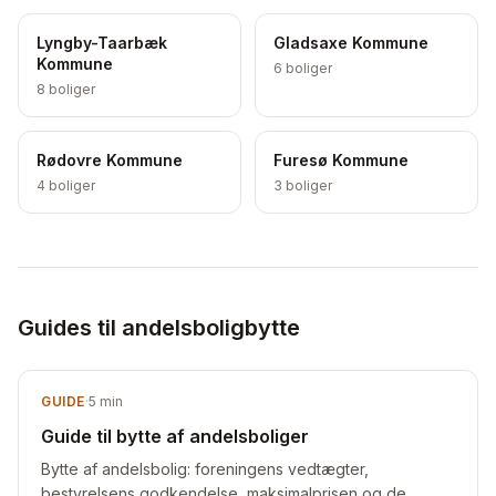
Lyngby-Taarbæk
Gladsaxe Kommune
Kommune
6
boliger
8
boliger
Rødovre Kommune
Furesø Kommune
4
boliger
3
boliger
Guides til andelsboligbytte
GUIDE
·
5
min
Guide til bytte af andelsboliger
Bytte af andelsbolig: foreningens vedtægter,
bestyrelsens godkendelse, maksimalprisen og de