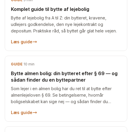
Komplet guide til bytte af lejebolig
Bytte af lejebolig fra A til Z: din bytteret, kravene,
udlejers godkendelse, den nye lejekontrakt og
depositum. Praktiske råd, så byttet går glat hele vejen.
Læs guide
GUIDE
·
10
min
Bytte almen bolig: din bytteret efter § 69 — og
sådan finder du en byttepartner
Som lejer i en almen bolig har du ret til at bytte efter
almenlejeloven § 69. Se betingelserne, hvornår
boligselskabet kan sige nej — og sådan finder du
nogen at bytte med.
Læs guide