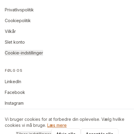
Privatlivspolitik
Cookiepolitik
Vilkår
Slet konto
Cookie-indstillinger
FØLG OS
LinkedIn
Facebook
Instagram
Vi bruger cookies for at forbedre din oplevelse. Vælg hvilke
cookies vi må bruge.
Læs mere
©
2026
BoligByt ApS. Alle rettigheder forbeholdes.