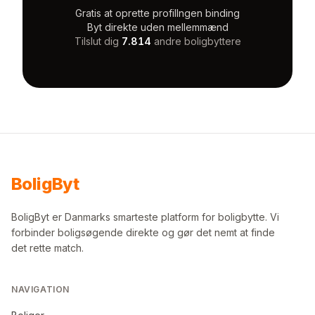
Gratis at oprette profil
Ingen binding
Byt direkte uden mellemmænd
Tilslut dig
7.814
andre boligbyttere
Bolig
Byt
BoligByt er Danmarks smarteste platform for boligbytte. Vi
forbinder boligsøgende direkte og gør det nemt at finde
det rette match.
NAVIGATION