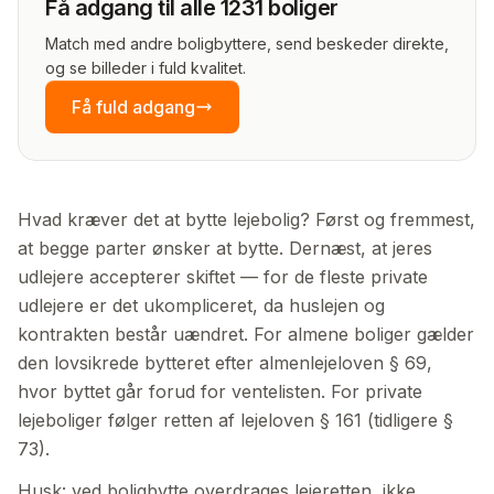
Få adgang til alle 1231 boliger
Match med andre boligbyttere, send beskeder direkte,
og se billeder i fuld kvalitet.
Få fuld adgang
Hvad kræver det at bytte lejebolig? Først og fremmest,
at begge parter ønsker at bytte. Dernæst, at jeres
udlejere accepterer skiftet — for de fleste private
udlejere er det ukompliceret, da huslejen og
kontrakten består uændret. For almene boliger gælder
den lovsikrede bytteret efter almenlejeloven § 69,
hvor byttet går forud for ventelisten. For private
lejeboliger følger retten af lejeloven § 161 (tidligere §
73).
Husk: ved boligbytte overdrages lejeretten, ikke