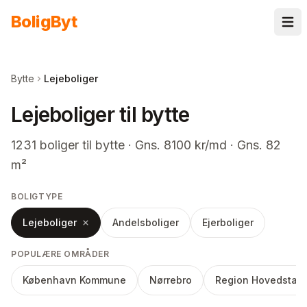
Spring til indhold
Bolig
Byt
Bytte
Lejeboliger
Lejeboliger til bytte
1231
boliger
til bytte
· Gns. 8100 kr/md · Gns. 82
m²
BOLIGTYPE
Lejeboliger
Andelsboliger
Ejerboliger
POPULÆRE OMRÅDER
København Kommune
Nørrebro
Region Hovedstad