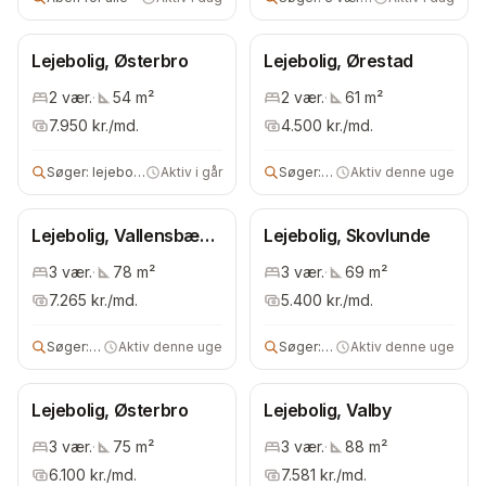
Lejebolig, Østerbro
Lejebolig, Ørestad
2
vær.
·
54
m²
2
vær.
·
61
m²
7.950
kr./md.
4.500
kr./md.
Søger:
lejebolig
Aktiv i går
Søger:
2 vær andels- eller lejebo
Aktiv denne uge
Lejebolig, Vallensbæk
Lejebolig, Skovlunde
Strand
3
vær.
·
78
m²
3
vær.
·
69
m²
7.265
kr./md.
5.400
kr./md.
Søger:
3 vær lejebolig
Aktiv denne uge
Søger:
3 vær lejebolig
Aktiv denne uge
Lejebolig, Østerbro
Lejebolig, Valby
3
vær.
·
75
m²
3
vær.
·
88
m²
6.100
kr./md.
7.581
kr./md.