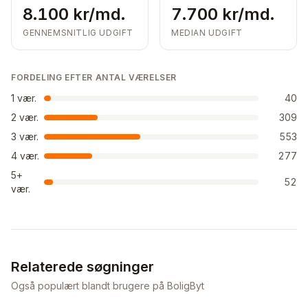
8.100 kr/md.
7.700 kr/md.
GENNEMSNITLIG UDGIFT
MEDIAN UDGIFT
FORDELING EFTER ANTAL VÆRELSER
1
vær.
40
2
vær.
309
3
vær.
553
4
vær.
277
5+
52
vær.
Relaterede søgninger
Også populært blandt brugere på BoligByt