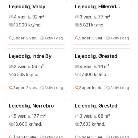
Lejebolig, Valby
Lejebolig, Hillerød
Kommune
4
vær.
·
92
m²
3
vær.
·
77
m²
13.900
kr./md.
5.821
kr./md.
Søger:
2 vær lejebolig
Aktiv i dag
Søger:
3 vær lejebolig
Aktiv i dag
Lejebolig, Indre By
Lejebolig, Ørestad
2
vær.
·
56
m²
4
vær.
·
111
m²
3.538
kr./md.
17.400
kr./md.
Søger:
2 vær andels- eller lejebolig
Aktiv i dag
Søger:
lejebolig
Aktiv i dag
Lejebolig, Nørrebro
Lejebolig, Ørestad
5
vær.
·
177
m²
3
vær.
·
88
m²
18.600
kr./md.
7.633
kr./md.
Åben for alle
Aktiv i dag
Søger:
3 vær lejebolig
Aktiv i dag