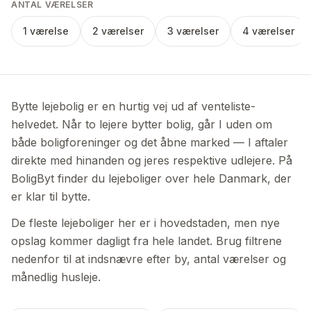
ANTAL VÆRELSER
1 værelse
2 værelser
3 værelser
4 værelser
Bytte lejebolig er en hurtig vej ud af venteliste-
helvedet. Når to lejere bytter bolig, går I uden om
både boligforeninger og det åbne marked — I aftaler
direkte med hinanden og jeres respektive udlejere. På
BoligByt finder du lejeboliger over hele Danmark, der
er klar til bytte.
De fleste lejeboliger her er i hovedstaden, men nye
opslag kommer dagligt fra hele landet. Brug filtrene
nedenfor til at indsnævre efter by, antal værelser og
månedlig husleje.