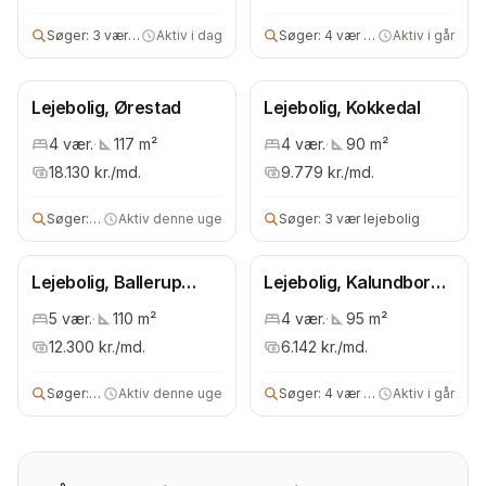
Søger:
3 vær lejebolig
Aktiv i dag
Søger:
4 vær lejebolig
Aktiv i går
Lejebolig, Ørestad
Lejebolig, Kokkedal
4
vær.
·
117
m²
4
vær.
·
90
m²
18.130
kr./md.
9.779
kr./md.
Søger:
3 vær lejebolig
Aktiv denne uge
Søger:
3 vær lejebolig
Lejebolig, Ballerup
Lejebolig, Kalundborg
Kommune
Kommune
5
vær.
·
110
m²
4
vær.
·
95
m²
12.300
kr./md.
6.142
kr./md.
Søger:
4 vær leje- eller ejerbolig
Aktiv denne uge
Søger:
4 vær lejebolig
Aktiv i går