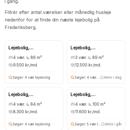
i gang.
Filtrér efter antal værelser eller månedlig husleje
nedenfor for at finde din næste lejebolig på
Frederiksberg.
Lejebolig,
Lejebolig,
Frederiksberg
Frederiksberg
4
vær.
·
86
m²
3
vær.
·
89
m²
Kommune
Kommune
9.500
kr./md.
12.500
kr./md.
Søger:
4 vær lejebolig
Søger:
4 vær lejebolig
Aktiv i dag
Lejebolig,
Lejebolig,
Frederiksberg
Frederiksberg
4
vær.
·
84
m²
4
vær.
·
100
m²
Kommune
Kommune
8.300
kr./md.
11.600
kr./md.
Søger:
4 vær lejebolig
Søger:
5 vær lejebolig
Aktiv i går