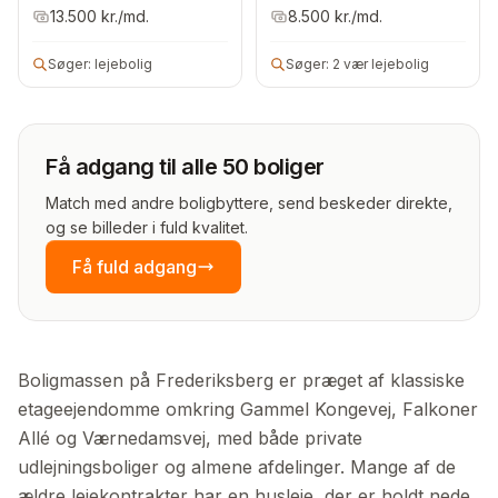
Kommune
Kommune
13.500
kr./md.
8.500
kr./md.
Søger:
lejebolig
Søger:
2 vær lejebolig
Få adgang til alle 50 boliger
Match med andre boligbyttere, send beskeder direkte,
og se billeder i fuld kvalitet.
Få fuld adgang
Boligmassen på Frederiksberg er præget af klassiske
etageejendomme omkring Gammel Kongevej, Falkoner
Allé og Værnedamsvej, med både private
udlejningsboliger og almene afdelinger. Mange af de
ældre lejekontrakter har en husleje, der er holdt nede