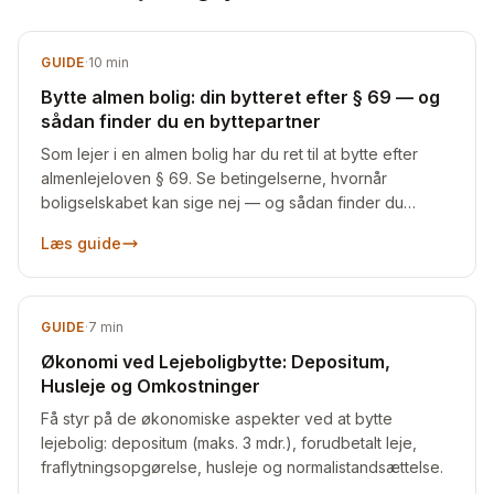
GUIDE
·
10
min
Bytte almen bolig: din bytteret efter § 69 — og
sådan finder du en byttepartner
Som lejer i en almen bolig har du ret til at bytte efter
almenlejeloven § 69. Se betingelserne, hvornår
boligselskabet kan sige nej — og sådan finder du
nogen at bytte med.
Læs guide
GUIDE
·
7
min
Økonomi ved Lejeboligbytte: Depositum,
Husleje og Omkostninger
Få styr på de økonomiske aspekter ved at bytte
lejebolig: depositum (maks. 3 mdr.), forudbetalt leje,
fraflytningsopgørelse, husleje og normalistandsættelse.