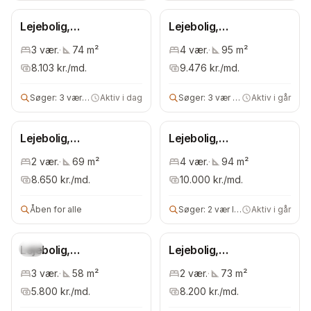
Lejebolig,
Lejebolig,
Frederiksberg
Frederiksberg
3
vær.
·
74
m²
4
vær.
·
95
m²
Kommune
Kommune
8.103
kr./md.
9.476
kr./md.
Søger:
3 vær bolig
Aktiv i dag
Søger:
3 vær lejebolig
Aktiv i går
Lejebolig,
Lejebolig,
Frederiksberg
Frederiksberg
2
vær.
·
69
m²
4
vær.
·
94
m²
Kommune
Kommune
8.650
kr./md.
10.000
kr./md.
Åben for alle
Søger:
2 vær lejebolig
Aktiv i går
Lejebolig,
Ny
Lejebolig,
Frederiksberg
Frederiksberg
3
vær.
·
58
m²
2
vær.
·
73
m²
Kommune
Kommune
5.800
kr./md.
8.200
kr./md.