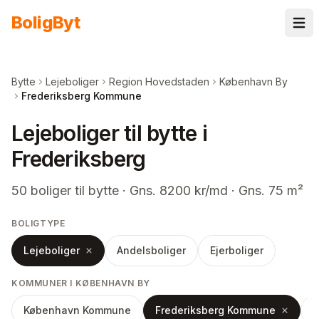
Spring til indhold
Bolig
Byt
Bytte
Lejeboliger
Region Hovedstaden
København By
Frederiksberg Kommune
Lejeboliger til bytte i
Frederiksberg
50
boliger
til bytte
· Gns. 8200 kr/md · Gns. 75 m²
BOLIGTYPE
Lejeboliger
Andelsboliger
Ejerboliger
KOMMUNER I KØBENHAVN BY
København Kommune
Frederiksberg Kommune
T