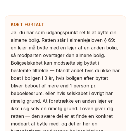
KORT FORTALT
Ja, du har som udgangspunkt ret til at bytte din
almene bolig. Retten står i almenlejeloven § 69:
en lejer må bytte med en lejer af en anden bolig,
så modparten overtager den almene bolig.
Boligselskabet kan modsætte sig byttet i
bestemte tilfælde — blandt andet hvis du ikke har
boet i boligen i 3 år, hvis boligen efter byttet
bliver beboet af mere end 1 person pr.
beboelsesrum, eller hvis selskabet i øvrigt har
rimelig grund. At foretrække en anden lejer er
ikke i sig selv en rimelig grund. Loven giver dig
retten — den svære del er at finde en konkret
modpart at bytte med, og det er her en