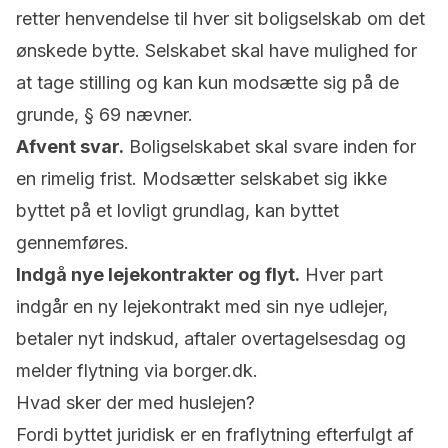
retter henvendelse til hver sit boligselskab om det
ønskede bytte. Selskabet skal have mulighed for
at tage stilling og kan kun modsætte sig på de
grunde, § 69 nævner.
Afvent svar.
Boligselskabet skal svare inden for
en rimelig frist. Modsætter selskabet sig ikke
byttet på et lovligt grundlag, kan byttet
gennemføres.
Indgå nye lejekontrakter og flyt.
Hver part
indgår en ny lejekontrakt med sin nye udlejer,
betaler nyt indskud, aftaler overtagelsesdag og
melder flytning via borger.dk.
Hvad sker der med huslejen?
Fordi byttet juridisk er en fraflytning efterfulgt af