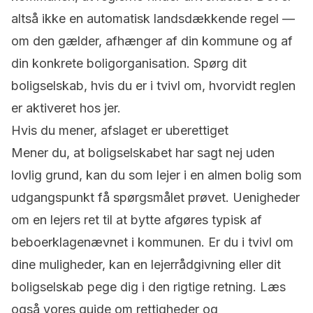
altså ikke en automatisk landsdækkende regel —
om den gælder, afhænger af din kommune og af
din konkrete boligorganisation. Spørg dit
boligselskab, hvis du er i tvivl om, hvorvidt reglen
er aktiveret hos jer.
Hvis du mener, afslaget er uberettiget
Mener du, at boligselskabet har sagt nej uden
lovlig grund, kan du som lejer i en almen bolig som
udgangspunkt få spørgsmålet prøvet. Uenigheder
om en lejers ret til at bytte afgøres typisk af
beboerklagenævnet i kommunen. Er du i tvivl om
dine muligheder, kan en lejerrådgivning eller dit
boligselskab pege dig i den rigtige retning. Læs
også vores guide om
rettigheder og