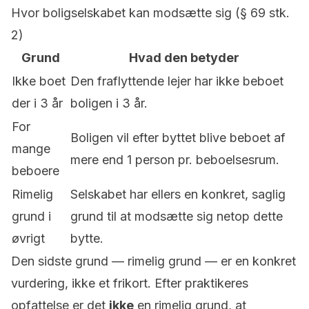
Hvor boligselskabet kan modsætte sig (§ 69 stk.
2)
Grund
Hvad den betyder
Ikke boet
Den fraflyttende lejer har ikke beboet
der i 3 år
boligen i 3 år.
For
Boligen vil efter byttet blive beboet af
mange
mere end 1 person pr. beboelsesrum.
beboere
Rimelig
Selskabet har ellers en konkret, saglig
grund i
grund til at modsætte sig netop dette
øvrigt
bytte.
Den sidste grund —
rimelig grund
— er en konkret
vurdering, ikke et frikort. Efter praktikeres
opfattelse er det
ikke
en rimelig grund, at