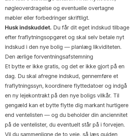
nøgleoverdragelse og eventuelle overtagne
møbler eller forbedringer skriftligt.
Husk indskuddet.
Du får dit eget indskud tilbage
efter fraflytningsopgøret og skal selv betale nyt
indskud i den nye bolig — planlæg likviditeten.
Den ærlige forventningsafstemning
Et bytte er ikke gratis, og det er ikke gjort på en
dag. Du skal afregne indskud, gennemføre et
fraflytningssyn, koordinere flyttedatoer og indgå
en ny lejekontrakt på den nye boligs vilkår. Til
gengæld kan et bytte flytte dig markant hurtigere
end ventelisten — og du beholder din anciennitet
på de ventelister, du eventuelt står på i forvejen.
Vil du sammenligne de to veje, så læs guiden