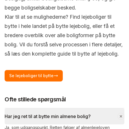
begge boligselskaber besked.
Klar til at se mulighederne? Find lejeboliger til
bytte i hele landet på
bytte lejebolig
, eller få et
bredere overblik over alle boligformer på
bytte
bolig
. Vil du forstå selve processen i flere detaljer,
så læs den komplette
guide til bytte af lejebolig
.
Se
lejeboliger
til bytte
Ofte stillede spørgsmål
Har jeg ret til at bytte min almene bolig?
Ja, som udgangspunkt. Retten følger af almenlejeloven