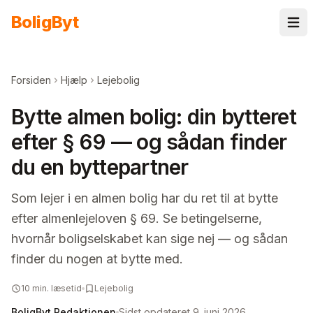
Spring til indhold
Bolig
Byt
Forsiden
Hjælp
Lejebolig
Bytte almen bolig: din bytteret
efter § 69 — og sådan finder
du en byttepartner
Som lejer i en almen bolig har du ret til at bytte
efter almenlejeloven § 69. Se betingelserne,
hvornår boligselskabet kan sige nej — og sådan
finder du nogen at bytte med.
10
min. læsetid
Lejebolig
BoligByt Redaktionen
Sidst opdateret
9. juni 2026