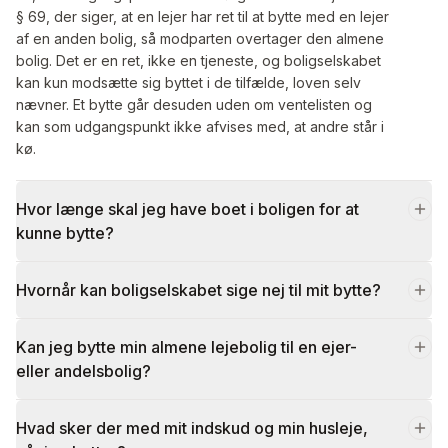
§ 69, der siger, at en lejer har ret til at bytte med en lejer
af en anden bolig, så modparten overtager den almene
bolig. Det er en ret, ikke en tjeneste, og boligselskabet
kan kun modsætte sig byttet i de tilfælde, loven selv
nævner. Et bytte går desuden uden om ventelisten og
kan som udgangspunkt ikke afvises med, at andre står i
kø.
Hvor længe skal jeg have boet i boligen for at
kunne bytte?
Hvornår kan boligselskabet sige nej til mit bytte?
Kan jeg bytte min almene lejebolig til en ejer-
eller andelsbolig?
Hvad sker der med mit indskud og min husleje,