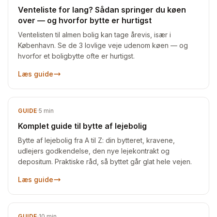
Venteliste for lang? Sådan springer du køen
over — og hvorfor bytte er hurtigst
Ventelisten til almen bolig kan tage årevis, især i
København. Se de 3 lovlige veje udenom køen — og
hvorfor et boligbytte ofte er hurtigst.
Læs guide
GUIDE
·
5
min
Komplet guide til bytte af lejebolig
Bytte af lejebolig fra A til Z: din bytteret, kravene,
udlejers godkendelse, den nye lejekontrakt og
depositum. Praktiske råd, så byttet går glat hele vejen.
Læs guide
GUIDE
·
10
min