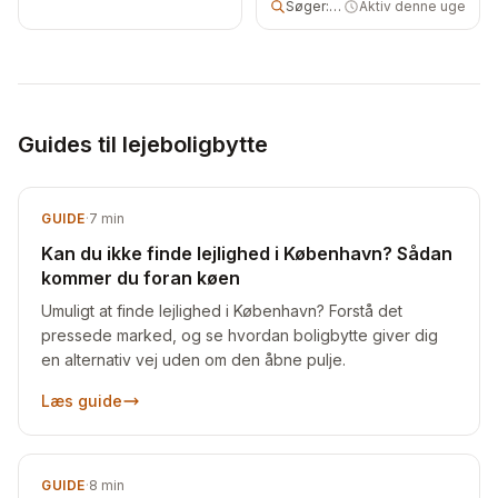
Søger:
lejebolig
Aktiv denne uge
Guides til lejeboligbytte
GUIDE
·
7
min
Kan du ikke finde lejlighed i København? Sådan
kommer du foran køen
Umuligt at finde lejlighed i København? Forstå det
pressede marked, og se hvordan boligbytte giver dig
en alternativ vej uden om den åbne pulje.
Læs guide
GUIDE
·
8
min