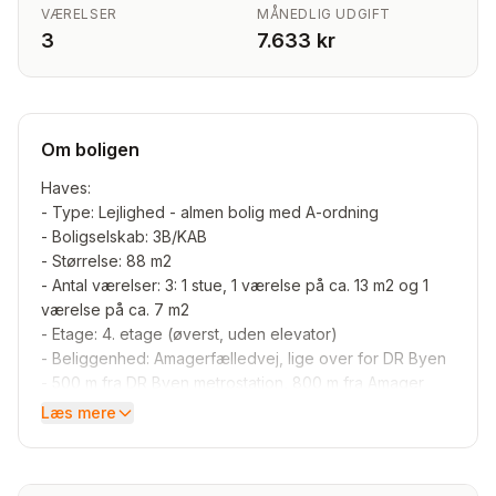
VÆRELSER
MÅNEDLIG UDGIFT
3
7.633 kr
Om boligen
Haves:
- Type: Lejlighed - almen bolig med A-ordning
- Boligselskab: 3B/KAB
- Størrelse: 88 m2
- Antal værelser: 3: 1 stue, 1 værelse på ca. 13 m2 og 1
værelse på ca. 7 m2
- Etage: 4. etage (øverst, uden elevator)
- Beliggenhed: Amagerfælledvej, lige over for DR Byen
- 500 m fra DR Byen metrostation, 800 m fra Amager
Fælled, 850 m fra Amagerbrogade, 2,3 km fra
Læs mere
Fisketorvet, 2,8 km fra Amager Strandpark og 3 km fra
Rådhuspladsen
- Byggeår: 1971