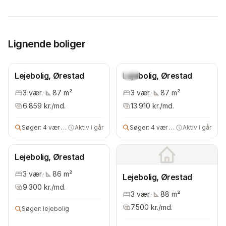
Lignende boliger
Lejebolig, Ørestad
Lejebolig, Ørestad
Ny
3
vær.
·
87
m²
3
vær.
·
87
m²
6.859
kr./md.
13.910
kr./md.
Søger:
4 vær lejebolig
Aktiv i går
Søger:
4 vær bolig
Aktiv i går
Lejebolig, Ørestad
3
vær.
·
86
m²
Lejebolig, Ørestad
9.300
kr./md.
3
vær.
·
88
m²
7.500
kr./md.
Søger:
lejebolig