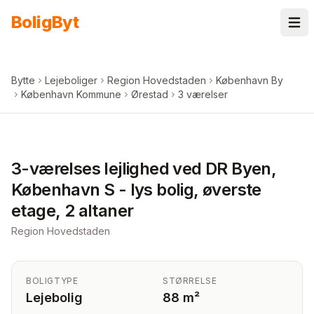
Spring til indhold
Bolig
Byt
Bytte
Lejeboliger
Region Hovedstaden
København By
København Kommune
Ørestad
3 værelser
+
6
billeder i appen
3-værelses lejlighed ved DR Byen,
København S - lys bolig, øverste
etage, 2 altaner
Region Hovedstaden
BOLIGTYPE
STØRRELSE
Lejebolig
88 m²