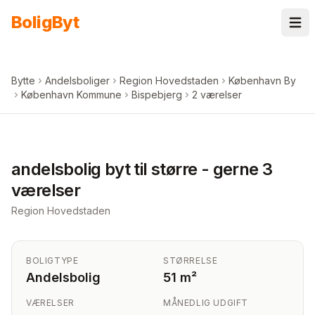
Spring til indhold
Bolig
Byt
Bytte
Andelsboliger
Region Hovedstaden
København By
København Kommune
Bispebjerg
2 værelser
+
6
billeder i appen
andelsbolig byt til større - gerne 3
værelser
Region Hovedstaden
BOLIGTYPE
STØRRELSE
Andelsbolig
51 m²
VÆRELSER
MÅNEDLIG UDGIFT