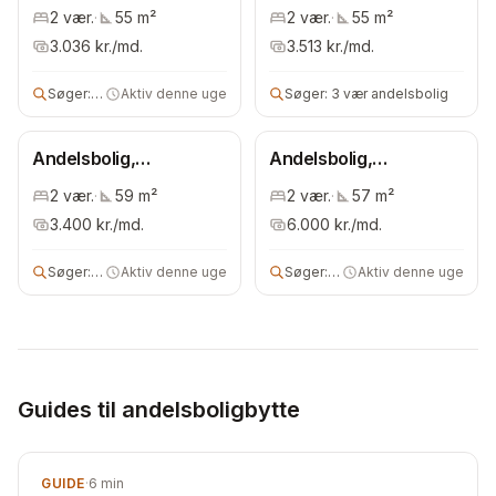
Bispebjerg
Bispebjerg
2
vær.
·
55
m²
2
vær.
·
55
m²
3.036
kr./md.
3.513
kr./md.
Søger:
3 vær andelsbolig
Aktiv denne uge
Søger:
3 vær andelsbolig
Andelsbolig,
Andelsbolig,
Bispebjerg
Bispebjerg
2
vær.
·
59
m²
2
vær.
·
57
m²
3.400
kr./md.
6.000
kr./md.
Søger:
3 vær andelsbolig
Aktiv denne uge
Søger:
andels- eller ejerbolig
Aktiv denne uge
Guides til andelsboligbytte
GUIDE
·
6
min