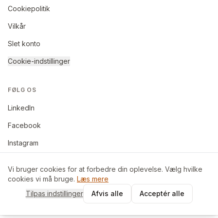
Cookiepolitik
Vilkår
Slet konto
Cookie-indstillinger
FØLG OS
LinkedIn
Facebook
Instagram
Vi bruger cookies for at forbedre din oplevelse. Vælg hvilke
cookies vi må bruge.
Læs mere
©
2026
BoligByt ApS. Alle rettigheder forbeholdes.
Tilpas indstillinger
Afvis alle
Acceptér alle
Made in Denmark