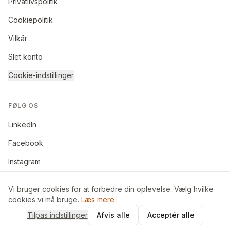
Privatlivspolitik
Cookiepolitik
Vilkår
Slet konto
Cookie-indstillinger
FØLG OS
LinkedIn
Facebook
Instagram
Vi bruger cookies for at forbedre din oplevelse. Vælg hvilke
cookies vi må bruge.
Læs mere
©
2026
BoligByt ApS. Alle rettigheder forbeholdes.
Tilpas indstillinger
Afvis alle
Acceptér alle
Made in Denmark