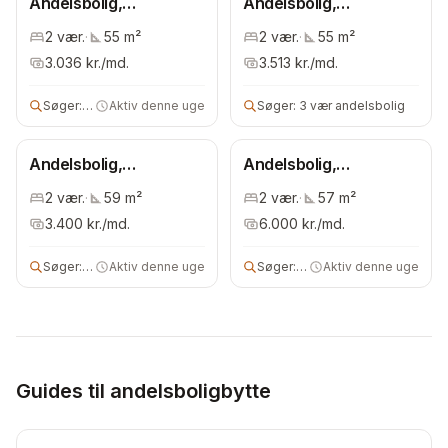
Andelsbolig,
Andelsbolig,
Bispebjerg
Bispebjerg
2
vær.
·
55
m²
2
vær.
·
55
m²
3.036
kr./md.
3.513
kr./md.
Søger:
3 vær andelsbolig
Aktiv denne uge
Søger:
3 vær andelsbolig
Andelsbolig,
Andelsbolig,
Bispebjerg
Bispebjerg
2
vær.
·
59
m²
2
vær.
·
57
m²
3.400
kr./md.
6.000
kr./md.
Søger:
3 vær andelsbolig
Aktiv denne uge
Søger:
andels- eller ejerbolig
Aktiv denne uge
Guides til andelsboligbytte