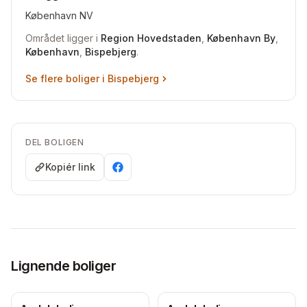
Katte tilladt. Hund ikke tilladt - dog tilladt at passe.
København NV
Området ligger i
Region Hovedstaden
,
København By
,
Ønsker: Mindst 3V. Husdyr (hund) tilladt. København el.
København
,
Bispebjerg
.
Omegn.
Se flere boliger i
Bispebjerg
DEL BOLIGEN
Kopiér link
Lignende boliger