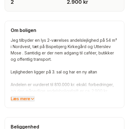
2
2.900 kr
Om boligen
Jeg tilbyder en lys 2-værelses andelslejlighed på 54 m²
i Nordvest, tæt på Bispebjerg Kirkegård og Utterslev
Mose . Samtidig er der nem adgang til caféer, butikker
og offentlig transport.
Lejligheden ligger på 3. sal og har en ny altan
Andelen er vurderet til 810.000 kr. ekskl. forbedringer,
og den månedlige andelsboligafgift er ca. 2.900 kr.
Læs mere
Foreningen har en stor, hyggelig og grøn gård med
fælleshus. Det er en sund forening med intern venteliste,
så der er gode muligheder for at bytte til en større
lejlighed på sigt.
Beliggenhed