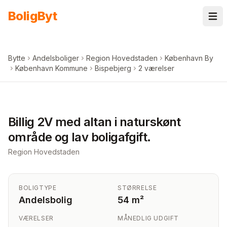
Spring til indhold
Bolig
Byt
Bytte
Andelsboliger
Region Hovedstaden
København By
København Kommune
Bispebjerg
2 værelser
+
7
billeder i appen
Billig 2V med altan i naturskønt
område og lav boligafgift.
Region Hovedstaden
BOLIGTYPE
STØRRELSE
Andelsbolig
54 m²
VÆRELSER
MÅNEDLIG UDGIFT