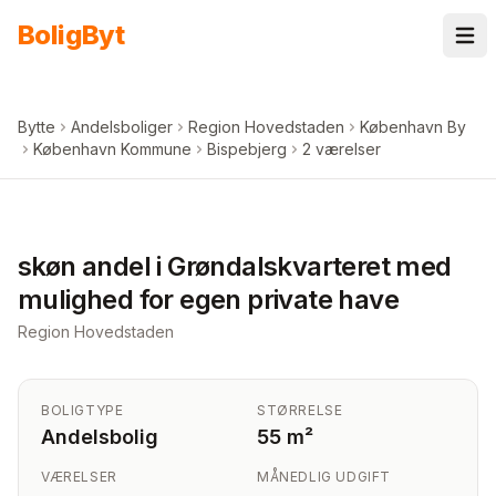
Spring til indhold
Bolig
Byt
Bytte
Andelsboliger
Region Hovedstaden
København By
København Kommune
Bispebjerg
2 værelser
+
6
billeder i appen
skøn andel i Grøndalskvarteret med
mulighed for egen private have
Region Hovedstaden
BOLIGTYPE
STØRRELSE
Andelsbolig
55 m²
VÆRELSER
MÅNEDLIG UDGIFT