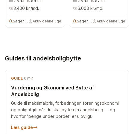
2
vær.
·
59
m²
2
vær.
·
57
m²
3.400
kr./md.
6.000
kr./md.
Søger:
3 vær andelsbolig
Aktiv denne uge
Søger:
andels- eller ejerbolig
Aktiv denne uge
Guides til andelsboligbytte
GUIDE
·
6
min
Vurdering og Økonomi ved Bytte af
Andelsbolig
Guide til maksimalpris, forbedringer, foreningsøkonomi
og boligafgift når du skal bytte din andelsbolig — og
hvorfor 'penge under bordet' er ulovligt.
Læs guide