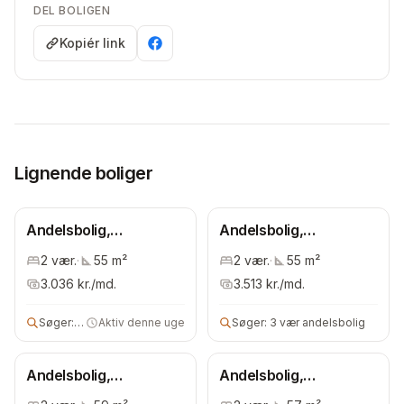
DEL BOLIGEN
Kopiér link
Lignende boliger
Andelsbolig,
Andelsbolig,
Bispebjerg
Bispebjerg
2
vær.
·
55
m²
2
vær.
·
55
m²
3.036
kr./md.
3.513
kr./md.
Søger:
3 vær andelsbolig
Aktiv denne uge
Søger:
3 vær andelsbolig
Andelsbolig,
Andelsbolig,
Bispebjerg
Bispebjerg