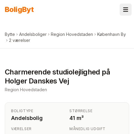
Spring til indhold
Bolig
Byt
Bytte
Andelsboliger
Region Hovedstaden
København By
2 værelser
+
5
billeder i appen
Charmerende studiolejlighed på
Holger Danskes Vej
Region Hovedstaden
BOLIGTYPE
STØRRELSE
Andelsbolig
41 m²
VÆRELSER
MÅNEDLIG UDGIFT