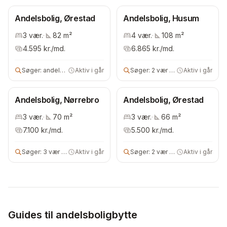
Andelsbolig, Ørestad
Andelsbolig, Husum
3
vær.
·
82
m²
4
vær.
·
108
m²
4.595
kr./md.
6.865
kr./md.
Søger:
andels- eller ejerbolig
Aktiv i går
Søger:
2 vær andelsbolig
Aktiv i går
Andelsbolig, Nørrebro
Andelsbolig, Ørestad
3
vær.
·
70
m²
3
vær.
·
66
m²
7.100
kr./md.
5.500
kr./md.
Søger:
3 vær andels- eller ejerbolig
Aktiv i går
Søger:
2 vær andelsbolig
Aktiv i går
Guides til andelsboligbytte