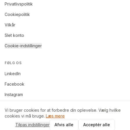
Privatlivspolitik
Cookiepolitik
Vilkår
Slet konto
Cookie-indstillinger
FØLG OS
LinkedIn
Facebook
Instagram
Vi bruger cookies for at forbedre din oplevelse. Vælg hvilke
cookies vi må bruge.
Læs mere
©
2026
BoligByt ApS. Alle rettigheder forbeholdes.
Tilpas indstillinger
Afvis alle
Acceptér alle
Made in Denmark