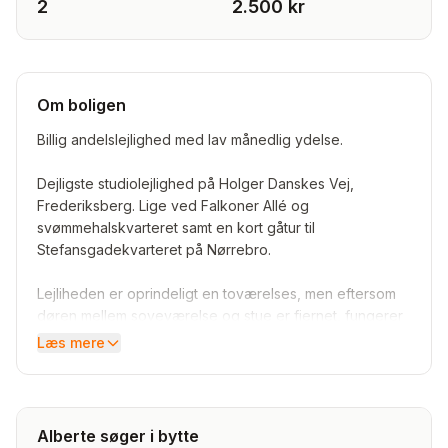
2
2.500 kr
Om boligen
Billig andelslejlighed med lav månedlig ydelse.
Dejligste studiolejlighed på Holger Danskes Vej,
Frederiksberg. Lige ved Falkoner Allé og
svømmehalskvarteret samt en kort gåtur til
Stefansgadekvarteret på Nørrebro.
Lejliheden er oprindeligt en toværelses, men eftersom
døren mellem soveværelse og stue er fjernet, fungerer
den mere som en 1,5-værelses lejlighed med virkelig fin
Læs mere
fordeling. Soveværelse, åbent køkken ud mod stuen
samt rummeligt badeværelse.
Til lejligheden hører en hyggelig, vellholdt gård med
Alberte søger i bytte
cykelskur, vaskekælder samt privat kælderrum. Det