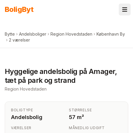
Spring til indhold
Bolig
Byt
Bytte
Andelsboliger
Region Hovedstaden
København By
2 værelser
+
6
billeder i appen
Hyggelige andelsbolig på Amager,
tæt på park og strand
Region Hovedstaden
BOLIGTYPE
STØRRELSE
Andelsbolig
57 m²
VÆRELSER
MÅNEDLIG UDGIFT