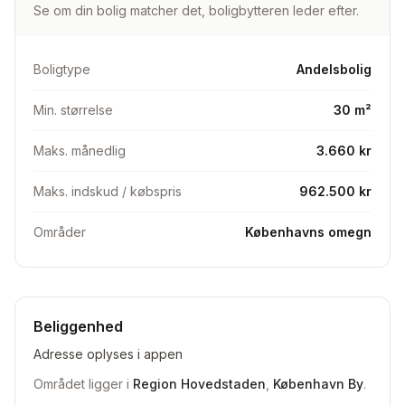
Se om din bolig matcher det, boligbytteren leder efter.
Månedlige ydelse: 3.857 kr.
+ aconto vand: 450
Boligtype
Andelsbolig
+ aconto varme: 650
(vi har fået en del penge tilbage, faktisk næsten 6000kr
Min. størrelse
30 m²
i vand og varme, så den er sat højt)
Ca. pris på lejligheden 950.000 kr. (inkl. forbedringer)
Maks. månedlig
3.660 kr
- Man må ikke have husdyr desværre
Maks. indskud / købspris
962.500 kr
Områder
Københavns omegn
Beliggenhed
Adresse oplyses i appen
Området ligger i
Region Hovedstaden
,
København By
.