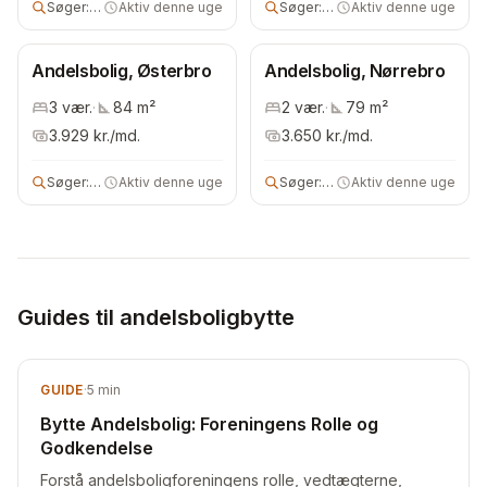
Søger:
2 vær andels- eller ejerbolig
Aktiv denne uge
Søger:
andels- eller ejerbolig
Aktiv denne uge
Andelsbolig, Østerbro
Andelsbolig, Nørrebro
3
vær.
·
84
m²
2
vær.
·
79
m²
3.929
kr./md.
3.650
kr./md.
Søger:
andelsbolig
Aktiv denne uge
Søger:
2 vær bolig
Aktiv denne uge
Guides til andelsboligbytte
GUIDE
·
5
min
Bytte Andelsbolig: Foreningens Rolle og
Godkendelse
Forstå andelsboligforeningens rolle, vedtægterne,