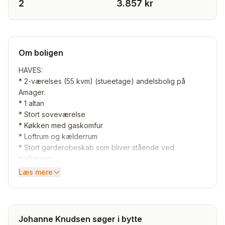
2
3.857 kr
Om boligen
HAVES:
* 2-værelses (55 kvm) (stueetage) andelsbolig på
Amager.
* 1 altan
* Stort soveværelse
* Køkken med gaskomfur
* Loftrum og kælderrum
* Stort garderobeskab som bliver stående ved
fraflytning
* Sund andelsforening
Læs mere
* Udsigt til Philipsparken fra altanen
* 5 min. på gåben til Amagerbrogade, Rema 1000, Lidl
og Netto.
* 10 min. på cykel til Amager Strand
Johanne Knudsen søger i bytte