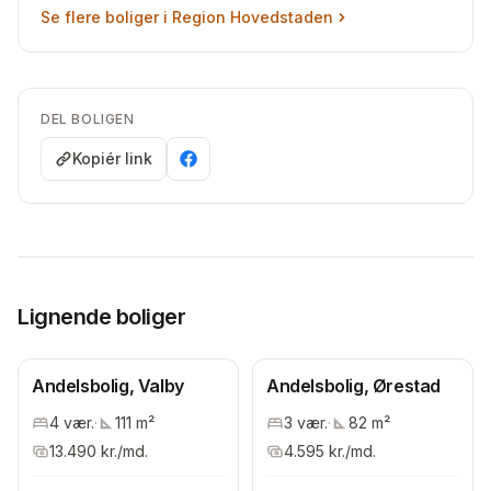
Se flere boliger i
Region Hovedstaden
DEL BOLIGEN
Kopiér link
Lignende boliger
Andelsbolig, Valby
Andelsbolig, Ørestad
4
vær.
·
111
m²
3
vær.
·
82
m²
13.490
kr./md.
4.595
kr./md.