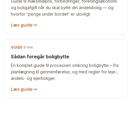
Guide til maksimalpris, forbedringer, foreningsøkonomi
og boligafgift når du skal bytte din andelsbolig — og
hvorfor 'penge under bordet' er ulovligt.
Læs guide
GUIDE
·
6
min
Sådan foregår boligbytte
En komplet guide til processen omkring boligbytte – fra
planlægning til gennemførelse, og med regler for leje-,
andels- og ejerboliger.
Læs guide