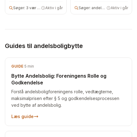
Søger:
3 vær andelsbolig
Aktiv i går
Søger:
andelsbolig
Aktiv i går
Guides til andelsboligbytte
GUIDE
·
5
min
Bytte Andelsbolig: Foreningens Rolle og
Godkendelse
Forstå andelsboligforeningens rolle, vedtægterne,
maksimalprisen efter § 5 og godkendelsesprocessen
ved bytte af andelsbolig.
Læs guide