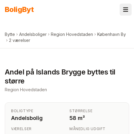
Spring til indhold
Bolig
Byt
Bytte
Andelsboliger
Region Hovedstaden
København By
2 værelser
+
6
billeder i appen
Andel på Islands Brygge byttes til
større
Region Hovedstaden
BOLIGTYPE
STØRRELSE
Andelsbolig
58 m²
VÆRELSER
MÅNEDLIG UDGIFT