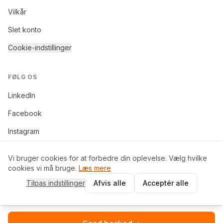
Vilkår
Slet konto
Cookie-indstillinger
FØLG OS
LinkedIn
Facebook
Instagram
Vi bruger cookies for at forbedre din oplevelse. Vælg hvilke
cookies vi må bruge.
Læs mere
©
2026
BoligByt ApS. Alle rettigheder forbeholdes.
Tilpas indstillinger
Afvis alle
Acceptér alle
Made in Denmark