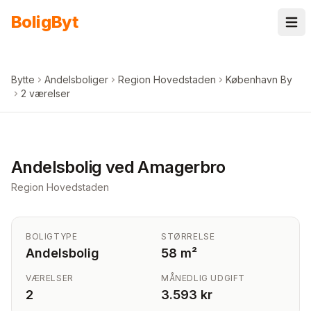
Spring til indhold
Bolig
Byt
Bytte
Andelsboliger
Region Hovedstaden
København By
2 værelser
Andelsbolig ved Amagerbro
Region Hovedstaden
BOLIGTYPE
STØRRELSE
Andelsbolig
58 m²
VÆRELSER
MÅNEDLIG UDGIFT
2
3.593 kr