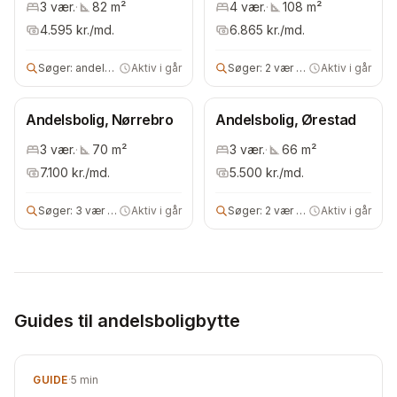
3
vær.
·
82
m²
4
vær.
·
108
m²
4.595
kr./md.
6.865
kr./md.
Søger:
andels- eller ejerbolig
Aktiv i går
Søger:
2 vær andelsbolig
Aktiv i går
Andelsbolig, Nørrebro
Andelsbolig, Ørestad
3
vær.
·
70
m²
3
vær.
·
66
m²
7.100
kr./md.
5.500
kr./md.
Søger:
3 vær andels- eller ejerbolig
Aktiv i går
Søger:
2 vær andelsbolig
Aktiv i går
Guides til andelsboligbytte
GUIDE
·
5
min