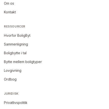
Om os
Kontakt
RESSOURCER
Hvorfor BoligByt
Sammenligning
Boligbytte i tal
Bytte mellem boligtyper
Lovgivning
Ordbog
JURIDISK
Privatlivspolitik