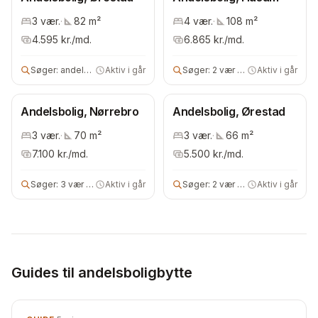
3
vær.
·
82
m²
4
vær.
·
108
m²
4.595
kr./md.
6.865
kr./md.
Søger:
andels- eller ejerbolig
Aktiv i går
Søger:
2 vær andelsbolig
Aktiv i går
Andelsbolig, Nørrebro
Andelsbolig, Ørestad
3
vær.
·
70
m²
3
vær.
·
66
m²
7.100
kr./md.
5.500
kr./md.
Søger:
3 vær andels- eller ejerbolig
Aktiv i går
Søger:
2 vær andelsbolig
Aktiv i går
Guides til andelsboligbytte