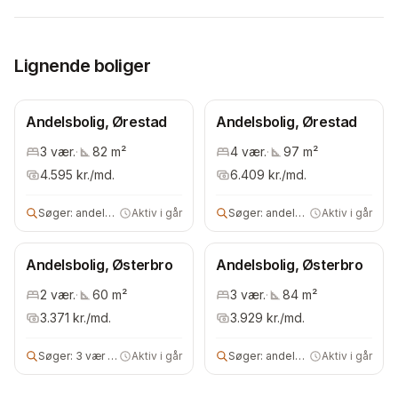
Lignende boliger
Andelsbolig, Ørestad
Andelsbolig, Ørestad
3
vær.
·
82
m²
4
vær.
·
97
m²
4.595
kr./md.
6.409
kr./md.
Søger:
andels- eller ejerbolig
Aktiv i går
Søger:
andelsbolig
Aktiv i går
Andelsbolig, Østerbro
Andelsbolig, Østerbro
2
vær.
·
60
m²
3
vær.
·
84
m²
3.371
kr./md.
3.929
kr./md.
Søger:
3 vær andelsbolig
Aktiv i går
Søger:
andelsbolig
Aktiv i går