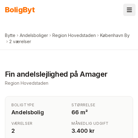
Spring til indhold
Bolig
Byt
Bytte
Andelsboliger
Region Hovedstaden
København By
2 værelser
+
1
billeder i appen
Fin andelslejlighed på Amager
Region Hovedstaden
BOLIGTYPE
STØRRELSE
Andelsbolig
66 m²
VÆRELSER
MÅNEDLIG UDGIFT
2
3.400 kr