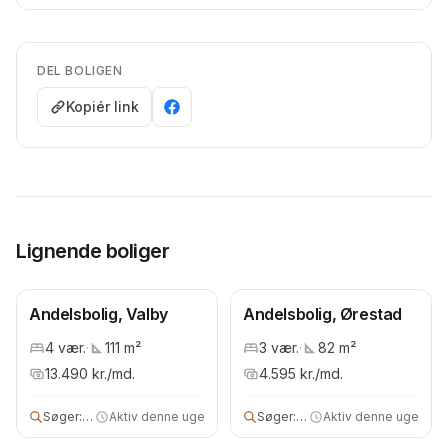
DEL BOLIGEN
Kopiér link
Lignende boliger
Andelsbolig, Valby
Andelsbolig, Ørestad
4
vær.
·
111
m²
3
vær.
·
82
m²
13.490
kr./md.
4.595
kr./md.
Søger:
2 vær andels- eller ejerbolig
Aktiv denne uge
Søger:
andels- eller ejerbolig
Aktiv denne uge