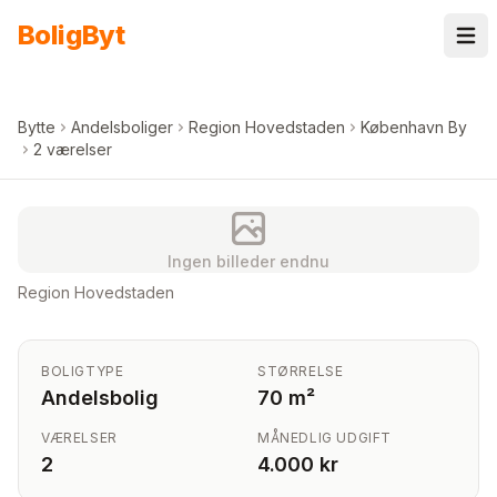
Spring til indhold
Bolig
Byt
Bytte
Andelsboliger
Region Hovedstaden
København By
2 værelser
Ingen billeder endnu
Region Hovedstaden
BOLIGTYPE
STØRRELSE
Andelsbolig
70 m²
VÆRELSER
MÅNEDLIG UDGIFT
2
4.000 kr