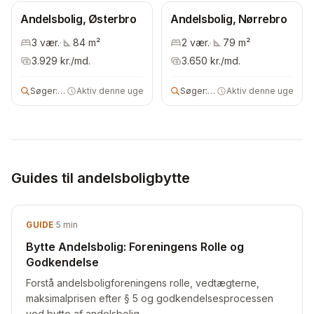
Andelsbolig, Østerbro
Andelsbolig, Nørrebro
3
vær.
·
84
m²
2
vær.
·
79
m²
3.929
kr./md.
3.650
kr./md.
Søger:
andelsbolig
Aktiv denne uge
Søger:
2 vær bolig
Aktiv denne uge
Guides til andelsboligbytte
GUIDE
·
5
min
Bytte Andelsbolig: Foreningens Rolle og
Godkendelse
Forstå andelsboligforeningens rolle, vedtægterne,
maksimalprisen efter § 5 og godkendelsesprocessen
ved bytte af andelsbolig.