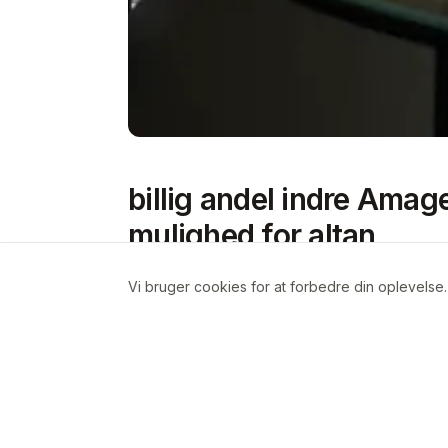
billig andel indre Amag
mulighed for altan
Region Hovedstaden
Vi bruger cookies for at forbedre din oplevelse
Om boligen
Skøn lejlighed i god forening med altan
Lille badeværelse 1,2m x 1,2m, men sto