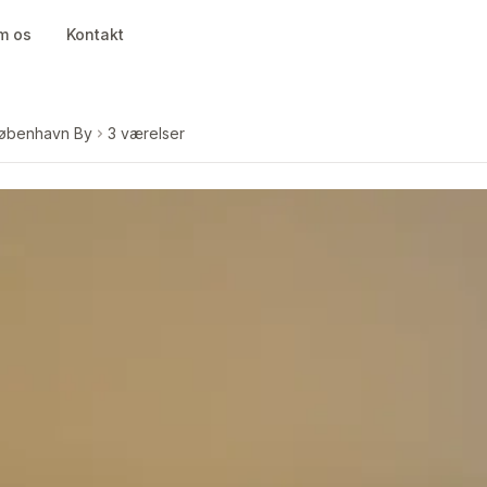
m os
Kontakt
øbenhavn By
3 værelser