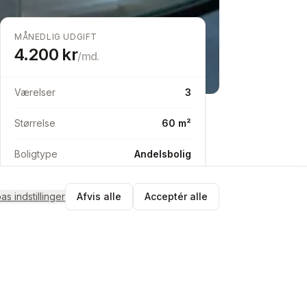
MÅNEDLIG UDGIFT
4.200
kr
/md.
Værelser
3
Størrelse
60 m²
Boligtype
Andelsbolig
pas indstillinger
Afvis alle
Acceptér alle
Send besked
Match med SG
Tjek matchet og send en byttebesked
i appen.
Gratis at oprette profil