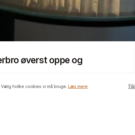
+
4
billeder i appen
erbro øverst oppe og
. Vælg hvilke cookies vi må bruge.
Læs mere
Til
projekt. Lejligheden har mulighed for 3 værelser.
r bruseplads og man bader ikke over toilet.