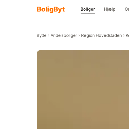
Spring til indhold
Bolig
Byt
Boliger
Hjælp
O
Bytte
Andelsboliger
Region Hovedstaden
K