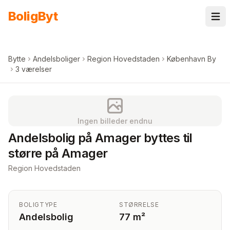
Spring til indhold
Bolig
Byt
Bytte
Andelsboliger
Region Hovedstaden
København By
3 værelser
Ingen billeder endnu
Andelsbolig på Amager byttes til
større på Amager
Region Hovedstaden
BOLIGTYPE
STØRRELSE
Andelsbolig
77 m²