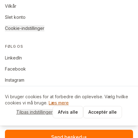
Vilkår
Slet konto
Cookie-indstillinger
FØLG OS
LinkedIn
Facebook
Instagram
Vi bruger cookies for at forbedre din oplevelse. Vælg hvilke
cookies vi må bruge.
Læs mere
©
2026
BoligByt ApS. Alle rettigheder forbeholdes.
Tilpas indstillinger
Afvis alle
Acceptér alle
Made in Denmark
Send besked