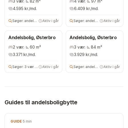
3
vær.
·
82
m²
4
vær.
·
97
m²
4.595
kr./md.
6.409
kr./md.
Søger:
andels- eller ejerbolig
Aktiv i går
Søger:
andelsbolig
Aktiv i går
Andelsbolig, Østerbro
Andelsbolig, Østerbro
2
vær.
·
60
m²
3
vær.
·
84
m²
3.371
kr./md.
3.929
kr./md.
Søger:
3 vær andelsbolig
Aktiv i går
Søger:
andelsbolig
Aktiv i går
Guides til andelsboligbytte
GUIDE
·
5
min