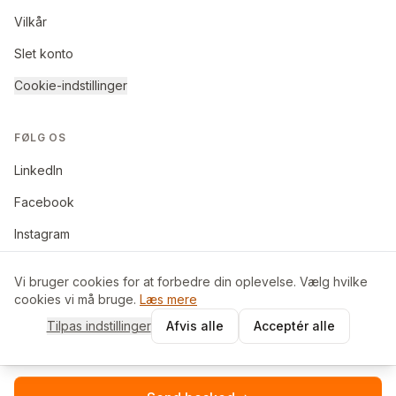
Vilkår
Slet konto
Cookie-indstillinger
FØLG OS
LinkedIn
Facebook
Instagram
Vi bruger cookies for at forbedre din oplevelse. Vælg hvilke
cookies vi må bruge.
Læs mere
©
2026
BoligByt ApS. Alle rettigheder forbeholdes.
Tilpas indstillinger
Afvis alle
Acceptér alle
Made in Denmark