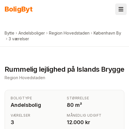
Spring til indhold
Bolig
Byt
Bytte
Andelsboliger
Region Hovedstaden
København By
3 værelser
+
3
billeder i appen
Rummelig lejlighed på Islands Brygge
Region Hovedstaden
BOLIGTYPE
STØRRELSE
Andelsbolig
80 m²
VÆRELSER
MÅNEDLIG UDGIFT
3
12.000 kr