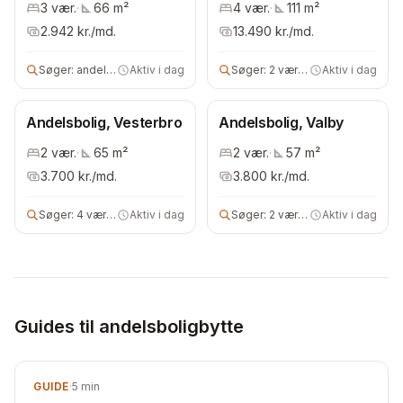
3
vær.
·
66
m²
4
vær.
·
111
m²
2.942
kr./md.
13.490
kr./md.
Søger:
andelsbolig
Aktiv i dag
Søger:
2 vær andels- eller ejerbolig
Aktiv i dag
Andelsbolig, Vesterbro
Andelsbolig, Valby
2
vær.
·
65
m²
2
vær.
·
57
m²
3.700
kr./md.
3.800
kr./md.
Søger:
4 vær bolig
Aktiv i dag
Søger:
2 vær bolig
Aktiv i dag
Guides til andelsboligbytte
GUIDE
·
5
min