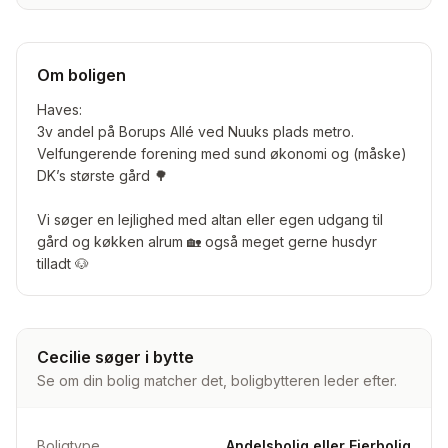
Om boligen
Haves:
3v andel på Borups Allé ved Nuuks plads metro.
Velfungerende forening med sund økonomi og (måske)
DK’s største gård 🌳
Vi søger en lejlighed med altan eller egen udgang til
gård og køkken alrum 🏡 også meget gerne husdyr
tilladt 🐶
Cecilie søger i bytte
Se om din bolig matcher det, boligbytteren leder efter.
Boligtype
Andelsbolig eller Ejerbolig