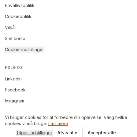
Privatlivspolitik
Cookiepolitik
Vilkår
Slet konto
Cookie-indstillinger
FØLG OS
LinkedIn
Facebook
Instagram
Vi bruger cookies for at forbedre din oplevelse. Vælg hvilke
cookies vi må bruge.
Læs mere
©
2026
BoligByt ApS. Alle rettigheder forbeholdes.
Tilpas indstillinger
Afvis alle
Acceptér alle
Made in Denmark