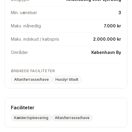
Min. værelser
3
Maks. månedlig
7.000 kr
Maks. indskud / købspris
2.000.000 kr
Områder
København By
ØNSKEDE FACILITETER
Altan/terrasse/have
Husdyr tilladt
Faciliteter
Kælder/opbevaring
Altan/terrasse/have