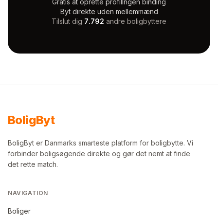
Gratis at oprette profil
Ingen binding
Byt direkte uden mellemmænd
Tilslut dig
7.792
andre boligbyttere
Bolig
Byt
BoligByt er Danmarks smarteste platform for boligbytte. Vi
forbinder boligsøgende direkte og gør det nemt at finde
det rette match.
NAVIGATION
Boliger