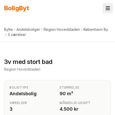
Spring til indhold
Bolig
Byt
Bytte
Andelsboliger
Region Hovedstaden
København By
3 værelser
+
4
billeder i appen
3v med stort bad
Region Hovedstaden
BOLIGTYPE
STØRRELSE
Andelsbolig
90 m²
VÆRELSER
MÅNEDLIG UDGIFT
3
4.500 kr