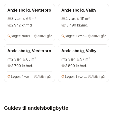
Andelsbolig, Vesterbro
Andelsbolig, Valby
3
vær.
·
66
m²
4
vær.
·
111
m²
2.942
kr./md.
13.490
kr./md.
Søger:
andelsbolig
Aktiv i går
Søger:
2 vær andels- eller ejerbolig
Aktiv i går
Andelsbolig, Vesterbro
Andelsbolig, Valby
2
vær.
·
65
m²
2
vær.
·
57
m²
3.700
kr./md.
3.800
kr./md.
Søger:
4 vær bolig
Aktiv i går
Søger:
2 vær bolig
Aktiv i går
Guides til andelsboligbytte