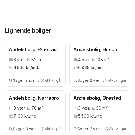
Lignende boliger
Andelsbolig, Ørestad
Andelsbolig, Husum
3
vær.
·
82
m²
4
vær.
·
108
m²
4.595
kr./md.
6.865
kr./md.
Søger:
andels- eller ejerbolig
Aktiv i går
Søger:
2 vær andelsbolig
Aktiv i går
Andelsbolig, Nørrebro
Andelsbolig, Ørestad
3
vær.
·
70
m²
3
vær.
·
66
m²
7.100
kr./md.
5.500
kr./md.
Søger:
3 vær andels- eller ejerbolig
Aktiv i går
Søger:
2 vær andelsbolig
Aktiv i går