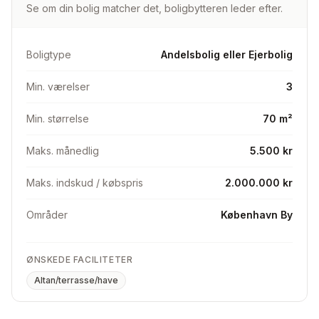
Se om din bolig matcher det, boligbytteren leder efter.
📏 750 meter til metro ved både Amagerbro og
Lergravsparken, 2 km. til Amager Strand og gode
indkøbsmuligheder i gåafstand. ��
Boligtype
Andelsbolig eller Ejerbolig
5️⃣ 5. sal (uden elevator). 2 store loftsrum over
Min. værelser
3
lejligheden.
Min. størrelse
70 m²
☀️ 2 solrige balkoner med sol fra morgenstund til kl.
13.00. Altanprojekt med altan ud til gården er godkendt -
Maks. månedlig
5.500 kr
forventet afsluttet primo 2026.
Maks. indskud / købspris
2.000.000 kr
🌳 Dejlig gårdhave med legeplads, grønne oaser og sol
hele dagen.
Områder
København By
🥇 Masser af potentiale for at skabe en moderne bolig
med stort køkkenalrum, 3+ soveværelser, bryggers og
ØNSKEDE FACILITETER
flere badeværelser.
Altan/terrasse/have
💸 Andelen koster ca. 2,2 mio. Boligafgift 5.753 kr. /
aconto 1.460 kr. / internet 100 kr. / altantillæg ca. 2200