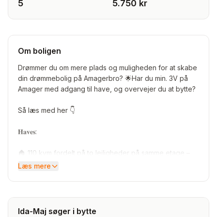
5
5.750 kr
Om boligen
Drømmer du om mere plads og muligheden for at skabe
din drømmebolig på Amagerbro? 🌟Har du min. 3V på
Amager med adgang til have, og overvejer du at bytte?
Så læs med her 👇
𝐇𝐚𝐯𝐞𝐬:
🏠 110 kvm fordelt på to lejligheder på samme etage –
allerede godkendt til sammenlægning af både forening
Læs mere
og Københavns Kommune.
🌍 Fantastisk beliggenhed på en stille blind vej i hjertet
af Amagerbro.
Ida-Maj søger i bytte