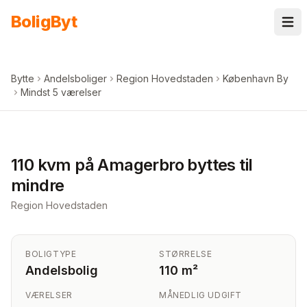
Spring til indhold
Bolig
Byt
Bytte
Andelsboliger
Region Hovedstaden
København By
Mindst 5 værelser
+
2
billeder i appen
110 kvm på Amagerbro byttes til
mindre
Region Hovedstaden
BOLIGTYPE
STØRRELSE
Andelsbolig
110 m²
VÆRELSER
MÅNEDLIG UDGIFT