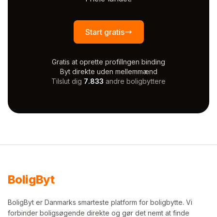
Start gratis
Gratis at oprette profil
Ingen binding
Byt direkte uden mellemmænd
Tilslut dig
7.833
andre boligbyttere
Bolig
Byt
BoligByt er Danmarks smarteste platform for boligbytte. Vi
forbinder boligsøgende direkte og gør det nemt at finde