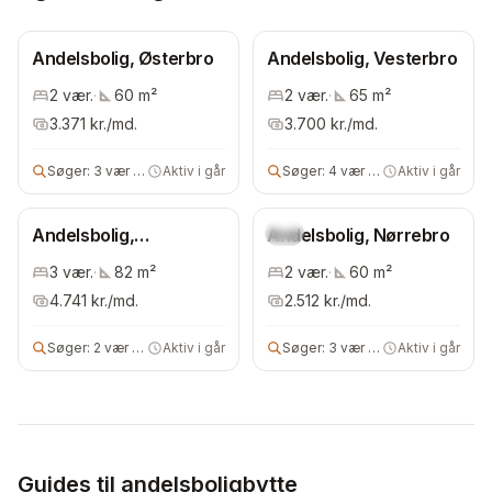
Andelsbolig, Østerbro
Andelsbolig, Vesterbro
2
vær.
·
60
m²
2
vær.
·
65
m²
3.371
kr./md.
3.700
kr./md.
Søger:
3 vær andelsbolig
Aktiv i går
Søger:
4 vær bolig
Aktiv i går
Andelsbolig,
Andelsbolig, Nørrebro
Ny
Bispebjerg
3
vær.
·
82
m²
2
vær.
·
60
m²
4.741
kr./md.
2.512
kr./md.
Søger:
2 vær andelsbolig
Aktiv i går
Søger:
3 vær andelsbolig
Aktiv i går
Guides til andelsboligbytte