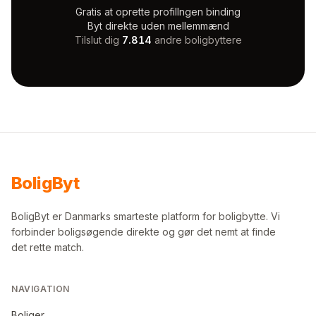
Gratis at oprette profil
Ingen binding
Byt direkte uden mellemmænd
Tilslut dig
7.814
andre boligbyttere
Bolig
Byt
BoligByt er Danmarks smarteste platform for boligbytte. Vi
forbinder boligsøgende direkte og gør det nemt at finde
det rette match.
NAVIGATION
Boliger