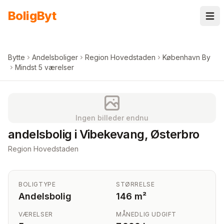
Spring til indhold
Bolig
Byt
Bytte
Andelsboliger
Region Hovedstaden
København By
Mindst 5 værelser
Ingen billeder endnu
andelsbolig i Vibekevang, Østerbro
Region Hovedstaden
BOLIGTYPE
STØRRELSE
Andelsbolig
146 m²
VÆRELSER
MÅNEDLIG UDGIFT