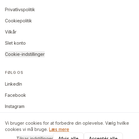
Privatlivspolitik
Cookiepolitik
Vilkår
Slet konto
Cookie-indstillinger
FØLG OS
LinkedIn
Facebook
Instagram
Vi bruger cookies for at forbedre din oplevelse. Vælg hvilke
cookies vi må bruge.
Læs mere
©
2026
BoligByt ApS. Alle rettigheder forbeholdes.
Tilpas indstillinger
Afvis alle
Acceptér alle