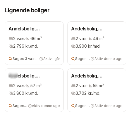
Lignende boliger
Andelsbolig,
Andelsbolig,
Frederiksberg
Frederiksberg
2
vær.
·
66
m²
2
vær.
·
49
m²
Kommune
Kommune
2.796
kr./md.
3.900
kr./md.
Søger:
3 vær andelsbolig
Aktiv i går
Søger:
andelsbolig
Aktiv denne uge
Andelsbolig,
Ny
Andelsbolig,
Frederiksberg
Frederiksberg
2
vær.
·
57
m²
2
vær.
·
55
m²
Kommune
Kommune
3.800
kr./md.
3.702
kr./md.
Søger:
3 vær andelsbolig
Aktiv denne uge
Søger:
3 vær andels- eller ejerb
Aktiv denne uge