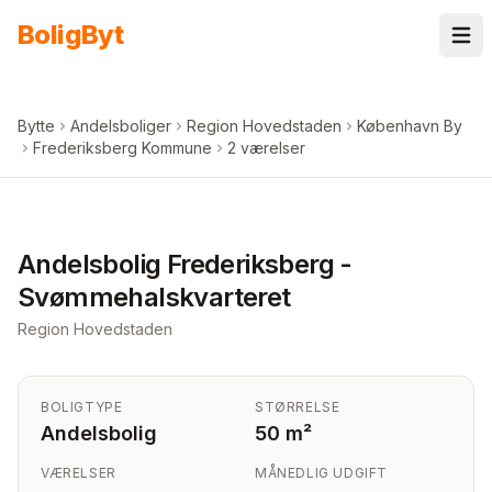
Spring til indhold
Bolig
Byt
Bytte
Andelsboliger
Region Hovedstaden
København By
Frederiksberg Kommune
2 værelser
+
3
billeder i appen
Andelsbolig Frederiksberg -
Svømmehalskvarteret
Region Hovedstaden
BOLIGTYPE
STØRRELSE
Andelsbolig
50 m²
VÆRELSER
MÅNEDLIG UDGIFT