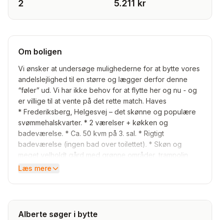
2
5.211 kr
Om boligen
Vi ønsker at undersøge mulighederne for at bytte vores
andelslejlighed til en større og lægger derfor denne
“føler” ud. Vi har ikke behov for at flytte her og nu - og
er villige til at vente på det rette match. Haves
* Frederiksberg, Helgesvej – det skønne og populære
svømmehalskvarter. * 2 værelser + køkken og
badeværelse. * Ca. 50 kvm på 3. sal. * Rigtigt
badeværelse (ingen bad over toilettet). * Skøn og
meget velholdt gård med grønne områder, trampolin
samt flere hyggelige oaser med spiseborde og bænke.
Læs mere
* Kælderrum. * Sund og veldrevet forening. 💰 Pris: ca.
1.045.000 kr. inkl. forbedringer
💸 Månedlig ydelse: 5.211 kr. inkl. aconto. Ønskes
* Større andelslejlighed
Alberte søger i bytte
* Gerne på Frederiksberg, men vi er åbne for andre