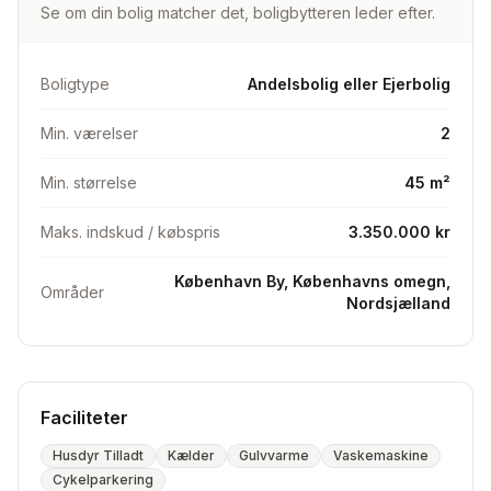
Se om din bolig matcher det, boligbytteren leder efter.
områder – så tøv ikke med at skrive. 💰 Pris op til maks
2.000.000 kr. Skriv endelig en besked, hvis du ønsker
at dowsize - eller hvis du kender nogen, der gør😊 (Ps.
Boligtype
Andelsbolig eller Ejerbolig
Lejligheden var oprindeligt med en væg ved de to
hvide stolper i stuen. Vi valgte en større stue og et
Min. værelser
2
mindre soveværelse, men væggen kan evt.
genetableres. Alternativt kan der sættes en skydedør i
Min. størrelse
45 m²
åbningen af stue og soveværelse)
Maks. indskud / købspris
3.350.000 kr
København By, Københavns omegn,
Områder
Nordsjælland
Faciliteter
Husdyr Tilladt
Kælder
Gulvvarme
Vaskemaskine
Cykelparkering