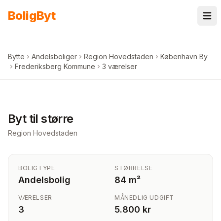
Spring til indhold
Bolig
Byt
Bytte
Andelsboliger
Region Hovedstaden
København By
Frederiksberg Kommune
3 værelser
+
3
billeder i appen
Byt til større
Region Hovedstaden
BOLIGTYPE
STØRRELSE
Andelsbolig
84 m²
VÆRELSER
MÅNEDLIG UDGIFT
3
5.800 kr