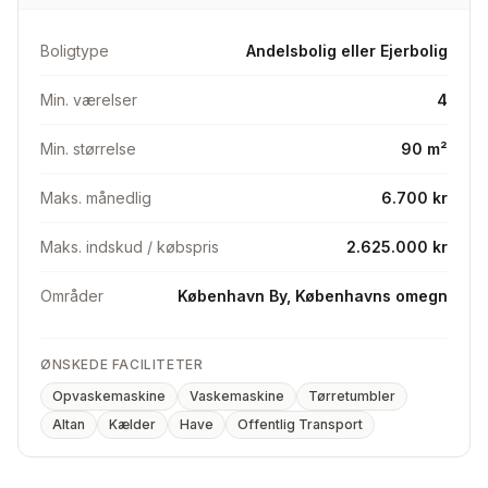
Det er en lille og sund andelsforening med meget søde
naboer.
Boligtype
Andelsbolig eller Ejerbolig
Min. værelser
4
Min. størrelse
90 m²
Maks. månedlig
6.700 kr
Maks. indskud / købspris
2.625.000 kr
Områder
København By, Københavns omegn
ØNSKEDE FACILITETER
Opvaskemaskine
Vaskemaskine
Tørretumbler
Altan
Kælder
Have
Offentlig Transport