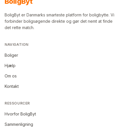
Bolig
Byt
BoligByt er Danmarks smarteste platform for boligbytte. Vi
forbinder boligsøgende direkte og gør det nemt at finde
det rette match.
NAVIGATION
Boliger
Hjælp
Om os
Kontakt
RESSOURCER
Hvorfor BoligByt
Sammenligning