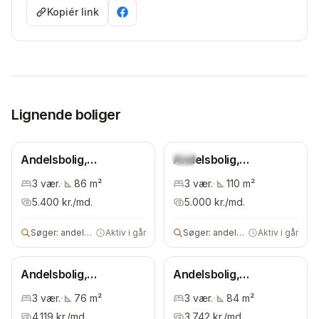
Kopiér link
Lignende boliger
Andelsbolig,
Andelsbolig,
Ny
Frederiksberg
Frederiksberg
3
vær.
·
86
m²
3
vær.
·
110
m²
Kommune
Kommune
5.400
kr./md.
5.000
kr./md.
Søger:
andels- eller ejerbolig
Aktiv i går
Søger:
andelsbolig
Aktiv i går
Andelsbolig,
Andelsbolig,
Frederiksberg
Frederiksberg
3
vær.
·
76
m²
3
vær.
·
84
m²
Kommune
Kommune
4.119
kr./md.
3.742
kr./md.