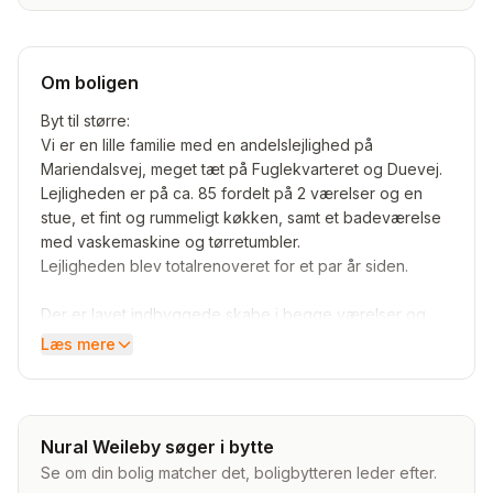
Om boligen
Byt til større:
Vi er en lille familie med en andelslejlighed på
Mariendalsvej, meget tæt på Fuglekvarteret og Duevej.
Lejligheden er på ca. 85 fordelt på 2 værelser og en
stue, et fint og rummeligt køkken, samt et badeværelse
med vaskemaskine og tørretumbler.
Lejligheden blev totalrenoveret for et par år siden.
Der er lavet indbyggede skabe i begge værelser og
gang + et ekstra skab i køkkenet.
Læs mere
Lejligheden er rummelig og ideal til par, par med barn,
eller som delelejlighed.
Nural Weileby søger i bytte
Der kommer en altan næste år, ud mod gården, fra
Se om din bolig matcher det, boligbytteren leder efter.
soveværelset.