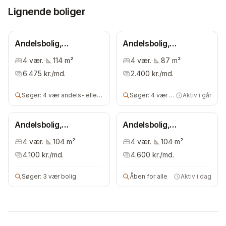
Lignende boliger
Andelsbolig,
Andelsbolig,
Frederiksberg
Frederiksberg
4
vær.
·
114
m²
4
vær.
·
87
m²
Kommune
Kommune
6.475
kr./md.
2.400
kr./md.
Søger:
4 vær andels- eller ejerbolig
Søger:
4 vær andelsbolig
Aktiv i går
Andelsbolig,
Andelsbolig,
Frederiksberg
Frederiksberg
4
vær.
·
104
m²
4
vær.
·
104
m²
Kommune
Kommune
4.100
kr./md.
4.600
kr./md.
Søger:
3 vær bolig
Åben for alle
Aktiv i dag