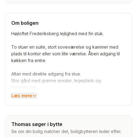
Om boligen
Højloftet Frederiksberg lejlighed med fin stuk.
To stuer en suite, stort soveværelse og kammer med
plads til kontor eller som lille værelse. Åben adgang til
køkken fra entre.
Altan med direkte adgang fra stue.
Stor gård med grønne arealer, legeplads og
hyggekroge.
Læs mere
Meget veldrevet forening med sund økonomi og
vaskeri.
Boligafgift inkl altanbidrag, vand og varme betales
Thomas søger i bytte
kvartalvist og lyder er på 4778 kr/mnd.
Se om din bolig matcher det, boligbytteren leder efter.