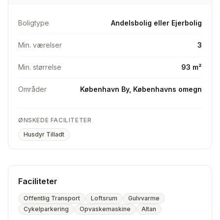
Ønskes: lejlighed med minimum 4 værelser, gerne 5 eller
større. Meget gerne to badeværelser eller bad og toilet
Boligtype
Andelsbolig eller Ejerbolig
i to separate rum.
Min. værelser
3
Tilladelse til lille hund er must
Min. størrelse
93 m²
Områder
København By, Københavns omegn
ØNSKEDE FACILITETER
Husdyr Tilladt
Faciliteter
Offentlig Transport
Loftsrum
Gulvvarme
Cykelparkering
Opvaskemaskine
Altan