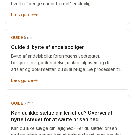
hvorfor 'penge under bordet' er ulovligt.
Læs guide
GUIDE
·
5
min
Guide til bytte af andelsboliger
Bytte af andelsbolig: foreningens vedtægter,
bestyrelsens godkendelse, maksimalprisen og de
aftaler og dokumenter, du skal bruge. Se processen trin
for trin.
Læs guide
GUIDE
·
7
min
Kan du ikke sælge din lejlighed? Overvej at
bytte i stedet for at sætte prisen ned
Kan du ikke sælge din lejlighed? Før du sætter prisen
ned og taber penge, kan et boligbytte gå uden om det