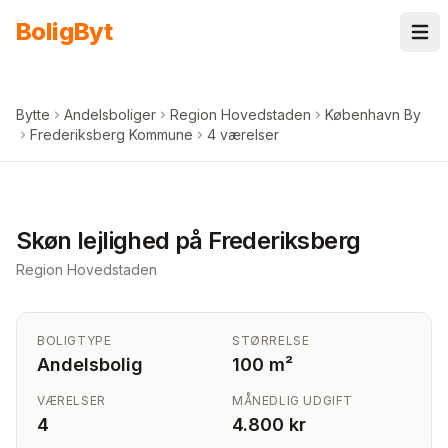
Spring til indhold
Bolig
Byt
Bytte
Andelsboliger
Region Hovedstaden
København By
Frederiksberg Kommune
4 værelser
+
7
billeder i appen
Skøn lejlighed på Frederiksberg
Region Hovedstaden
BOLIGTYPE
STØRRELSE
Andelsbolig
100 m²
VÆRELSER
MÅNEDLIG UDGIFT
4
4.800 kr