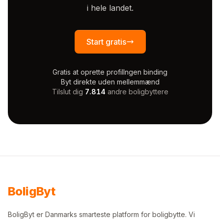
i hele landet.
Start gratis
Gratis at oprette profil
Ingen binding
Byt direkte uden mellemmænd
Tilslut dig
7.814
andre boligbyttere
Bolig
Byt
BoligByt er Danmarks smarteste platform for boligbytte. Vi