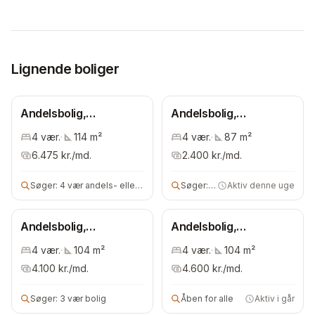
Lignende boliger
Andelsbolig,
Andelsbolig,
Frederiksberg
Frederiksberg
4
vær.
·
114
m²
4
vær.
·
87
m²
Kommune
Kommune
6.475
kr./md.
2.400
kr./md.
Søger:
4 vær andels- eller ejerbolig
Søger:
4 vær andelsbolig
Aktiv denne uge
Andelsbolig,
Andelsbolig,
Frederiksberg
Frederiksberg
4
vær.
·
104
m²
4
vær.
·
104
m²
Kommune
Kommune
4.100
kr./md.
4.600
kr./md.
Søger:
3 vær bolig
Åben for alle
Aktiv i går