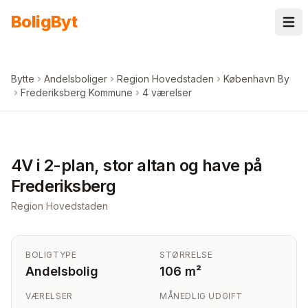
Spring til indhold
Bolig
Byt
Bytte
Andelsboliger
Region Hovedstaden
København By
Frederiksberg Kommune
4 værelser
4V i 2-plan, stor altan og have på
Frederiksberg
Region Hovedstaden
BOLIGTYPE
STØRRELSE
Andelsbolig
106 m²
VÆRELSER
MÅNEDLIG UDGIFT