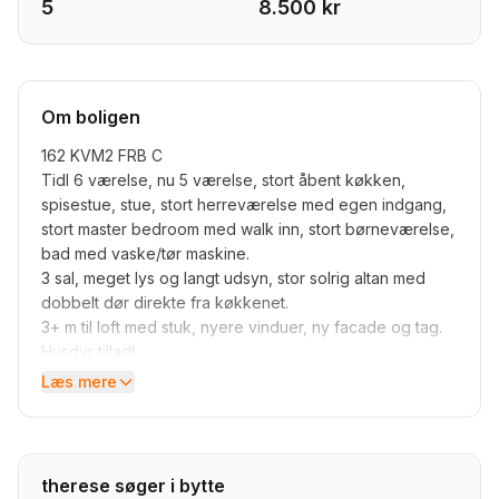
5
8.500 kr
Om boligen
162 KVM2 FRB C
Tidl 6 værelse, nu 5 værelse, stort åbent køkken,
spisestue, stue, stort herreværelse med egen indgang,
stort master bedroom med walk inn, stort børneværelse,
bad med vaske/tør maskine.
3 sal, meget lys og langt udsyn, stor solrig altan med
dobbelt dør direkte fra køkkenet.
3+ m til loft med stuk, nyere vinduer, ny facade og tag.
Husdyr tilladt.
Læs mere
Pris 3.6- 3.7 m. 10tkr mdr.m alt
Ønskes.
Helst FRB C 90-130kvm2 åben for k/v/ø hvis ok
therese søger i bytte
parkerings muligheder.