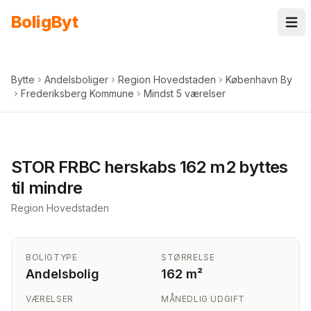
Spring til indhold
Bolig
Byt
Bytte
Andelsboliger
Region Hovedstaden
København By
Frederiksberg Kommune
Mindst 5 værelser
+
5
billeder i appen
STOR FRBC herskabs 162 m2 byttes
til mindre
Region Hovedstaden
BOLIGTYPE
STØRRELSE
Andelsbolig
162 m²
VÆRELSER
MÅNEDLIG UDGIFT