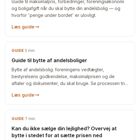
Guide til maksimalpris, forbedringer, foreningsøkonomi
og boligafgift når du skal bytte din andelsbolig — og
hvorfor 'penge under bordet' er ulovligt.
Læs guide
GUIDE
·
5
min
Guide til bytte af andelsboliger
Bytte af andelsbolig: foreningens vedtægter,
bestyrelsens godkendelse, maksimalprisen og de
aftaler og dokumenter, du skal bruge. Se processen trin
for trin.
Læs guide
GUIDE
·
7
min
Kan du ikke sælge din lejlighed? Overvej at
bytte i stedet for at sætte prisen ned