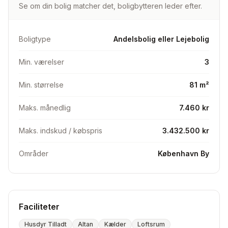
Se om din bolig matcher det, boligbytteren leder efter.
3 V med min. 2 separate værelser og helst køkken
alrum, større badeværelse og altan.
Lille hund skal være tilladt.
Boligtype
Andelsbolig eller Lejebolig
Min. værelser
3
Min. størrelse
81 m²
Maks. månedlig
7.460 kr
Maks. indskud / købspris
3.432.500 kr
Områder
København By
Faciliteter
Husdyr Tilladt
Altan
Kælder
Loftsrum