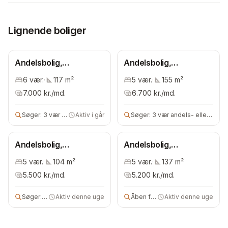
Lignende boliger
Andelsbolig,
Andelsbolig,
Frederiksberg
Frederiksberg
6
vær.
·
117
m²
5
vær.
·
155
m²
Kommune
Kommune
7.000
kr./md.
6.700
kr./md.
Søger:
3 vær andelsbolig
Aktiv i går
Søger:
3 vær andels- eller ejerbolig
Andelsbolig,
Andelsbolig,
Frederiksberg
Frederiksberg
5
vær.
·
104
m²
5
vær.
·
137
m²
Kommune
Kommune
5.500
kr./md.
5.200
kr./md.
Søger:
andelsbolig
Aktiv denne uge
Åben for alle
Aktiv denne uge