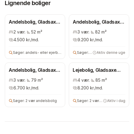
Lignende boliger
Andelsbolig, Gladsaxe
Andelsbolig, Gladsaxe
Kommune
Kommune
2
vær.
·
52
m²
3
vær.
·
82
m²
4.500
kr./md.
9.200
kr./md.
Søger:
andels- eller ejerbolig
Søger:
3 vær andels- eller lejebo
Aktiv denne uge
Andelsbolig, Gladsaxe
Lejebolig, Gladsaxe
Kommune
Kommune
3
vær.
·
79
m²
4
vær.
·
85
m²
6.700
kr./md.
8.200
kr./md.
Søger:
2 vær andelsbolig
Søger:
2 vær lejebolig
Aktiv i dag