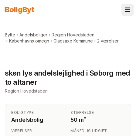
Spring til indhold
Bolig
Byt
Bytte
Andelsboliger
Region Hovedstaden
Københavns omegn
Gladsaxe Kommune
2 værelser
+
5
billeder i appen
skøn lys andelslejlighed i Søborg med
to altaner
Region Hovedstaden
BOLIGTYPE
STØRRELSE
Andelsbolig
50 m²
VÆRELSER
MÅNEDLIG UDGIFT