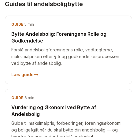
Guides til andelsboligbytte
GUIDE
·
5
min
Bytte Andelsbolig: Foreningens Rolle og
Godkendelse
Forstå andelsboligforeningens rolle, vedtægterne,
maksimalprisen efter § 5 og godkendelsesprocessen
ved bytte af andelsbolig.
Læs guide
GUIDE
·
6
min
Vurdering og Økonomi ved Bytte af
Andelsbolig
Guide til maksimalpris, forbedringer, foreningsøkonomi
og boligafgift når du skal bytte din andelsbolig — og
hvorfor 'penge under bordet' er ulovligt.