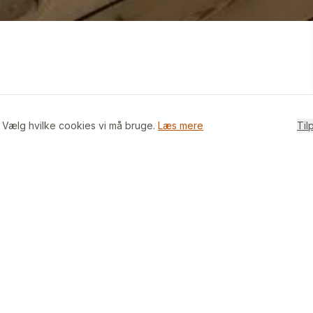
+
3
billeder i appen
. Vælg hvilke cookies vi må bruge.
Læs mere
Til
 2 store rum, mindre badeværelse, entre og
rdelt på to opgange. Fælles have med æbletræer
rer loftrum til lejligheden, ekstra kælderrum kan
høj og Ålholm st. og bus 10 og 26 næsten lige til