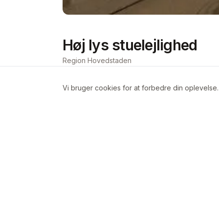
Høj lys stuelejlighed
Region Hovedstaden
Vi bruger cookies for at forbedre din oplevelse
Om boligen
høj stuelejlighed med godt lysindfald.
køkken med lille spiseplads.
Lille forening med 12 andelshavere fo
og terrasse, fælles vaskekælder. Der hø
lejes for 100 kr.
lejligheden ligger i Valby, tæt ved Dans
døren.