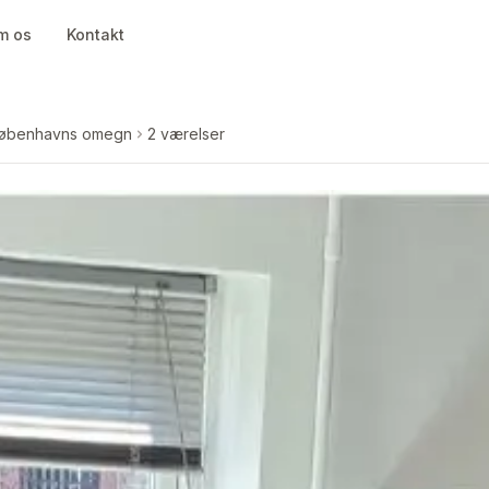
m os
Kontakt
øbenhavns omegn
2 værelser