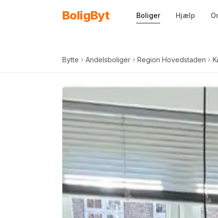
Spring til indhold
Bolig
Byt
Boliger
Hjælp
O
Bytte
Andelsboliger
Region Hovedstaden
K