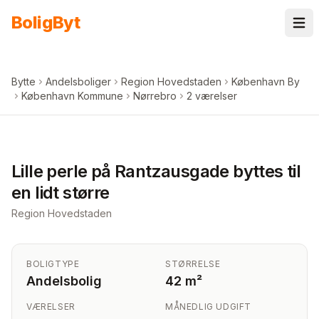
Spring til indhold
Bolig
Byt
Bytte
Andelsboliger
Region Hovedstaden
København By
København Kommune
Nørrebro
2 værelser
+
6
billeder i appen
Lille perle på Rantzausgade byttes til
en lidt større
Region Hovedstaden
BOLIGTYPE
STØRRELSE
Andelsbolig
42 m²
VÆRELSER
MÅNEDLIG UDGIFT