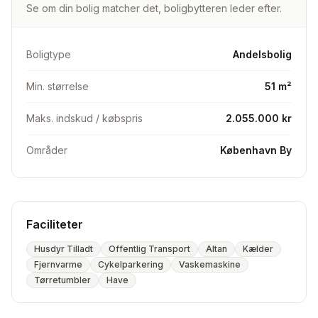
Se om din bolig matcher det, boligbytteren leder efter.
75.000,- til at få lavet eget bad. 🔎Min kæreste og jeg
søger en lidt større lejlighed, så vi kan flytte sammen
❤️‍🩹
Boligtype
Andelsbolig
Alt har interesse
Min. størrelse
51 m²
Maks. indskud / købspris
2.055.000 kr
Områder
København By
Faciliteter
Husdyr Tilladt
Offentlig Transport
Altan
Kælder
Fjernvarme
Cykelparkering
Vaskemaskine
Tørretumbler
Have