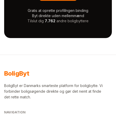
Gratis at oprette profil
Ingen binding
Byt direkte uden mellemmænd
Tilslut dig
7.762
andre boligbyttere
Bolig
Byt
BoligByt er Danmarks smarteste platform for boligbytte. Vi
forbinder boligsøgende direkte og gør det nemt at finde
det rette match.
NAVIGATION