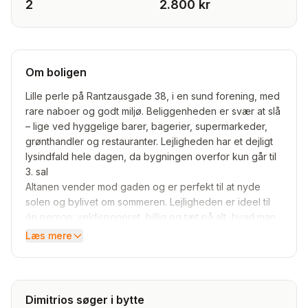
2
2.800 kr
Om boligen
Lille perle på Rantzausgade 38, i en sund forening, med
rare naboer og godt miljø. Beliggenheden er svær at slå
– lige ved hyggelige barer, bagerier, supermarkeder,
grønthandler og restauranter. Lejligheden har et dejligt
lysindfald hele dagen, da bygningen overfor kun går til
3. sal
Altanen vender mod gaden og er perfekt til at nyde
solen og bylivet om sommeren. Lejligheden er ideel til
én person: veldisponeret, billig og tæt på alt, hvad man
har brug for
Læs mere
Jeg giver 3.700,- alt inklusiv pr. måned (vand, varme, el,
gas, internet, vaskerum osv.) OBS: Lejligheden har ikke
eget bad, men der er private, nyere og velholdte
badefaciliteter i gården. Paneler, gulve og køkken er
Dimitrios søger i bytte
nymalede. Der er rig mulighed for at få støtte på