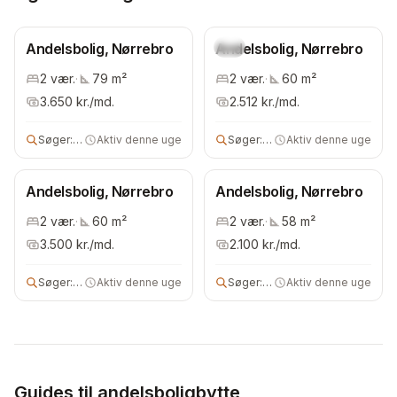
Andelsbolig, Nørrebro
Andelsbolig, Nørrebro
Ny
2
vær.
·
79
m²
2
vær.
·
60
m²
3.650
kr./md.
2.512
kr./md.
Søger:
2 vær bolig
Aktiv denne uge
Søger:
3 vær andelsbolig
Aktiv denne uge
Andelsbolig, Nørrebro
Andelsbolig, Nørrebro
2
vær.
·
60
m²
2
vær.
·
58
m²
3.500
kr./md.
2.100
kr./md.
Søger:
2 vær andelsbolig
Aktiv denne uge
Søger:
2 vær andelsbolig
Aktiv denne uge
Guides til andelsboligbytte