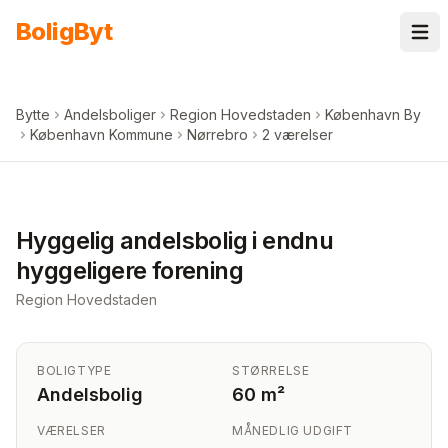
Spring til indhold
Bolig
Byt
Bytte
Andelsboliger
Region Hovedstaden
København By
København Kommune
Nørrebro
2 værelser
+
5
billeder i appen
Hyggelig andelsbolig i endnu
hyggeligere forening
Region Hovedstaden
BOLIGTYPE
STØRRELSE
Andelsbolig
60 m²
VÆRELSER
MÅNEDLIG UDGIFT