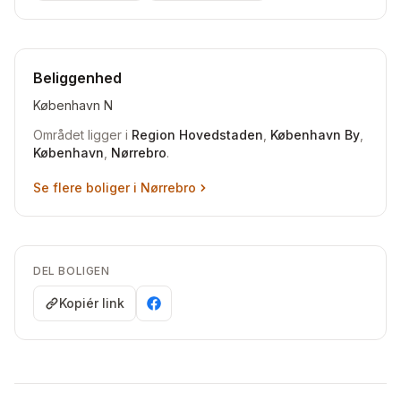
Vi søger gerne noget større. Min. 75 kvm, 3 værelser og
max. 2.300.000,-.
Vi er interesserede i hele København og Frederiksberg.
Beliggenhed
København N
Området ligger i
Region Hovedstaden
,
København By
,
København
,
Nørrebro
.
Se flere boliger i
Nørrebro
DEL BOLIGEN
Kopiér link