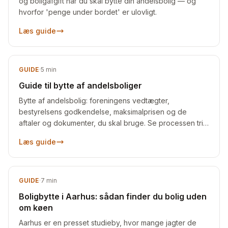
og boligafgift når du skal bytte din andelsbolig — og
hvorfor 'penge under bordet' er ulovligt.
Læs guide
GUIDE
·
5
min
Guide til bytte af andelsboliger
Bytte af andelsbolig: foreningens vedtægter,
bestyrelsens godkendelse, maksimalprisen og de
aftaler og dokumenter, du skal bruge. Se processen trin
for trin.
Læs guide
GUIDE
·
7
min
Boligbytte i Aarhus: sådan finder du bolig uden
om køen
Aarhus er en presset studieby, hvor mange jagter de