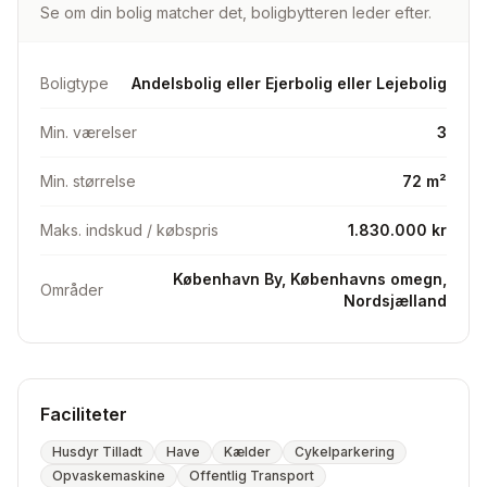
Se om din bolig matcher det, boligbytteren leder efter.
● Stort, grønt og indbydende gårdmiljø, hvor der bydes
på både legepladser, petanquebane og fælles
Boligtype
Andelsbolig eller Ejerbolig eller Lejebolig
grillområder.
Min. værelser
3
● Kælderrum til opbevaring
Min. størrelse
72 m²
● Adgang til cykelkælder
Maks. indskud / købspris
1.830.000 kr
● Fællesvaskeri i gården
København By, Københavns omegn,
● Husdyr er tilladt 🐾 (1 hund eller 2 katte).
Områder
Nordsjælland
● Ligger i høj stuetage, så føles stadigvæk privat.
● Delevenlig
Faciliteter
● Nye vinduer fra 2025 og 2021.
Husdyr Tilladt
Have
Kælder
Cykelparkering
Opvaskemaskine
Offentlig Transport
SØGES: