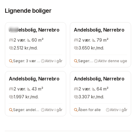
Lignende boliger
Andelsbolig, Nørrebro
Ny
Andelsbolig, Nørrebro
2
vær.
·
60
m²
2
vær.
·
79
m²
2.512
kr./md.
3.650
kr./md.
Søger:
3 vær andelsbolig
Aktiv i går
Søger:
2 vær bolig
Aktiv denne uge
Andelsbolig, Nørrebro
Andelsbolig, Nørrebro
2
vær.
·
43
m²
2
vær.
·
64
m²
1.997
kr./md.
3.307
kr./md.
Søger:
andelsbolig
Aktiv i går
Åben for alle
Aktiv i går