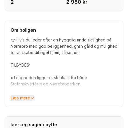
2
2.980 kr
Om boligen
👉 Hvis du leder efter en hyggelig andelslejlighed på
Nørrebro med god beliggenhed, grøn gård og mulighed
for at skabe dit eget hjem, så se her
TILBYDES:
● Lejligheden ligger et stenkast fra både
Stefanskvartéret og Nørrebroparken.
● Nørrebro Station ca. 600 meter fra hoveddøren.
Læs mere
● Tæt på caféer, indkøb, grønne områder og byliv.
● Del af en sund og veldrevet andelsforening, med god
laerkeg søger i bytte
naboskab