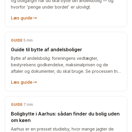
og boligafgift når du skal bytte din andelsbolig — og
hvorfor 'penge under bordet' er ulovligt.
Læs guide
GUIDE
·
5
min
Guide til bytte af andelsboliger
Bytte af andelsbolig: foreningens vedtægter,
bestyrelsens godkendelse, maksimalprisen og de
aftaler og dokumenter, du skal bruge. Se processen trin
for trin.
Læs guide
GUIDE
·
7
min
Boligbytte i Aarhus: sådan finder du bolig uden
om køen
Aarhus er en presset studieby, hvor mange jagter de