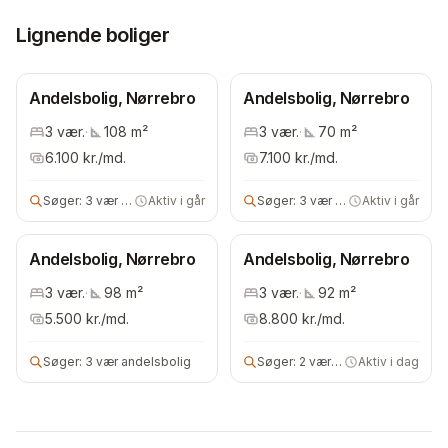
Lignende boliger
Andelsbolig, Nørrebro
Andelsbolig, Nørrebro
3
vær.
·
108
m²
3
vær.
·
70
m²
6.100
kr./md.
7.100
kr./md.
Søger:
3 vær bolig
Aktiv i går
Søger:
3 vær andels- eller ejerbolig
Aktiv i går
Andelsbolig, Nørrebro
Andelsbolig, Nørrebro
3
vær.
·
98
m²
3
vær.
·
92
m²
5.500
kr./md.
8.800
kr./md.
Søger:
3 vær andelsbolig
Søger:
2 vær bolig
Aktiv i dag