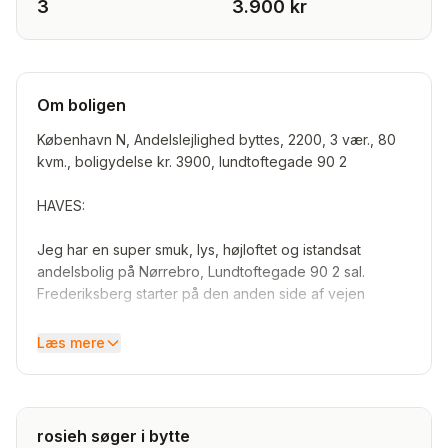
3
3.900 kr
Om boligen
København N, Andelslejlighed byttes, 2200, 3 vær., 80
kvm., boligydelse kr. 3900, lundtoftegade 90 2
HAVES:
Jeg har en super smuk, lys, højloftet og istandsat
andelsbolig på Nørrebro, Lundtoftegade 90 2 sal.
Frederiksberg starter på den anden side af vejen
Vi købte lejligheden i 2020 og har total-istandsat den
Læs mere
med køkken alrum og 2 værelser en suite, i alt 80 kvm.
Lejligheden er højloftet og lys. Der er fransk altan i
køkkenet (der kommer formegentlig 5 meter lang altan
ved køkkenet så snart tilbud er godkendt fra
rosieh søger i bytte
andelforeningen). Vaskemaskine + opvaskemaskine.