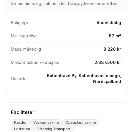
Se om din bolig matcher det, boligbytteren leder efter.
Loft+kælderrum
Boligtype
Andelsbolig
Meget meget dejligt og hyggeligt sted. smuk grøn udsyn
ned af Tikøbgade. hyggeligt gårdmiljø.
Min. størrelse
87 m²
månedelig ydelse er 3900 kr (+ aconto varme og vand)
Maks. månedlig
8.220 kr
Andelen koster ca 1.7 mil og forbedringer for 160.000kr.
Maks. indskud / købspris
2.387.500 kr
Sund andelsforening.
København By, Københavns omegn,
SØGER: Jeg søger større lejlighed i københavn pga
Områder
Nordsjælland
familie forøgelse (min. 85 kvm)
Faciliteter
Kælder
Vaskemaskine
Opvaskemaskine
Loftsrum
Offentlig Transport