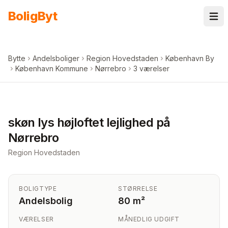
Spring til indhold
Bolig
Byt
Bytte
Andelsboliger
Region Hovedstaden
København By
København Kommune
Nørrebro
3 værelser
+
1
billeder i appen
skøn lys højloftet lejlighed på
Nørrebro
Region Hovedstaden
BOLIGTYPE
STØRRELSE
Andelsbolig
80 m²
VÆRELSER
MÅNEDLIG UDGIFT