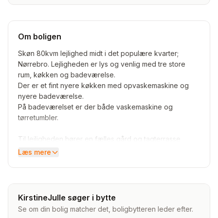
Om boligen
Skøn 80kvm lejlighed midt i det populære kvarter;
Nørrebro. Lejligheden er lys og venlig med tre store
rum, køkken og badeværelse.
Der er et fint nyere køkken med opvaskemaskine og
nyere badeværelse.
På badeværelset er der både vaskemaskine og
tørretumbler.
Til lejligheden hører en fælles gård og tagterrasse.
Sidstnævnte har en fantastisk udsigt over den røde
Læs mere
plads.
Der er netop bygget taglejligheder, som man kan købe
snart, således at lejligheden bliver i to etager.
KirstineJulle søger i bytte
Se om din bolig matcher det, boligbytteren leder efter.
Lejligheden ligger et kvarter fra centrum, og ligger tæt