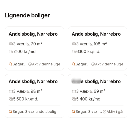
Lignende boliger
Andelsbolig, Nørrebro
Andelsbolig, Nørrebro
3
vær.
·
70
m²
3
vær.
·
108
m²
7.100
kr./md.
6.100
kr./md.
Søger:
3 vær andels- eller ejerbolig
Aktiv denne uge
Søger:
3 vær bolig
Aktiv denne uge
Andelsbolig, Nørrebro
Andelsbolig, Nørrebro
Ny
3
vær.
·
98
m²
3
vær.
·
69
m²
5.500
kr./md.
5.400
kr./md.
Søger:
3 vær andelsbolig
Søger:
3 vær andelsbolig
Aktiv i går