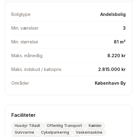
på både bus, tog og metro.
Boligtype
Andelsbolig
ønskes: En større lejlighed eller en lejlighed med 4
værelser. Altan er et stort plus. Gerne på Nørrebro,
Min. værelser
3
Vesterbro, Frederiksberg eller Indre by. Vi er dog åbne
for andre områder, så tøv ikke med at skriv.
Min. størrelse
81 m²
Maks. månedlig
8.220 kr
Maks. indskud / købspris
2.815.000 kr
Områder
København By
Faciliteter
Husdyr Tilladt
Offentlig Transport
Kælder
Gulvvarme
Cykelparkering
Vaskemaskine