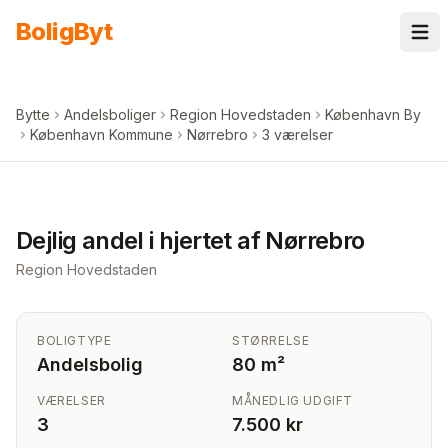
Spring til indhold
Bolig
Byt
Bytte
Andelsboliger
Region Hovedstaden
København By
København Kommune
Nørrebro
3 værelser
+
5
billeder i appen
Dejlig andel i hjertet af Nørrebro
Region Hovedstaden
BOLIGTYPE
STØRRELSE
Andelsbolig
80 m²
VÆRELSER
MÅNEDLIG UDGIFT
3
7.500 kr