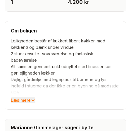
1
4.200 kr
Om boligen
Lejligheden består af lækkert åbent køkken med
køkkenø og bænk under vindue
2 stuer ensuite- soveværelse og fantastisk
badeværelse
Alt sammen gennemtænkt udnyttet med finesser som
gør lejligheden lækker
Dejligt gårdmiljø med legeplads til børnene og lys
indfald i stuerne da der ikke er en bygning på modsatte
side
Loftsrum og kælderrum medfølger
Læs mere
Super sund og god andelsforening
Virkelig dejligt sted a
Marianne Gammelager søger i bytte