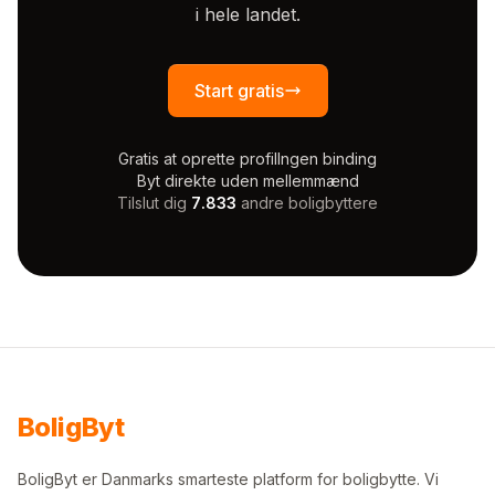
i hele landet.
Start gratis
Gratis at oprette profil
Ingen binding
Byt direkte uden mellemmænd
Tilslut dig
7.833
andre boligbyttere
Bolig
Byt
BoligByt er Danmarks smarteste platform for boligbytte. Vi