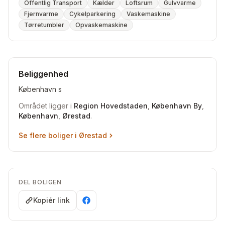
Offentlig Transport
Kælder
Loftsrum
Gulvvarme
Fjernvarme
Cykelparkering
Vaskemaskine
Tørretumbler
Opvaskemaskine
Beliggenhed
København s
Området ligger i
Region Hovedstaden
,
København By
,
København
,
Ørestad
.
Se flere boliger i
Ørestad
DEL BOLIGEN
Kopiér link