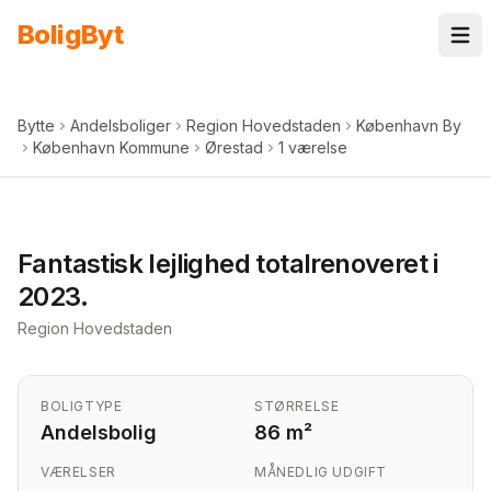
Spring til indhold
Bolig
Byt
Bytte
Andelsboliger
Region Hovedstaden
København By
København Kommune
Ørestad
1 værelse
+
3
billeder i appen
Fantastisk lejlighed totalrenoveret i
2023.
Region Hovedstaden
BOLIGTYPE
STØRRELSE
Andelsbolig
86 m²
VÆRELSER
MÅNEDLIG UDGIFT