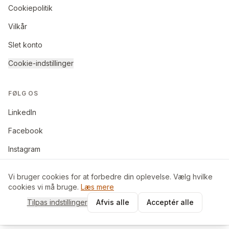
Cookiepolitik
Vilkår
Slet konto
Cookie-indstillinger
FØLG OS
LinkedIn
Facebook
Instagram
Vi bruger cookies for at forbedre din oplevelse. Vælg hvilke
cookies vi må bruge.
Læs mere
©
2026
BoligByt ApS. Alle rettigheder forbeholdes.
Tilpas indstillinger
Afvis alle
Acceptér alle
Made in Denmark