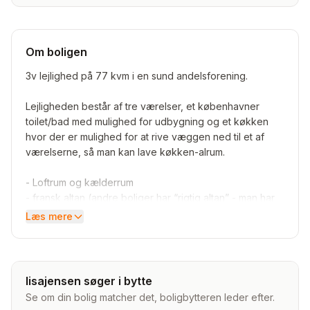
Om boligen
3v lejlighed på 77 kvm i en sund andelsforening.
Lejligheden består af tre værelser, et københavner
toilet/bad med mulighed for udbygning og et køkken
hvor der er mulighed for at rive væggen ned til et af
værelserne, så man kan lave køkken-alrum.
- Loftrum og kælderrum
- fransk altan (andre boliger har “rigtig altan” - man har
mulighed for at spørger om også at få altan)
Læs mere
- Hyggelig gård/have, hvor der er en lille legeplads,
fodboldmål, fællesgrill
- Offentlig transport: 5c og 350s tæt på
- mulighed for billig tv-pakke
lisajensen søger i bytte
Se om din bolig matcher det, boligbytteren leder efter.
De 3900 i husleje er inkl. aconto vand og varme.