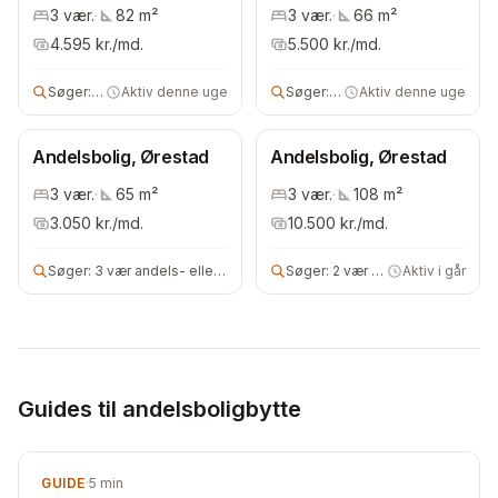
3
vær.
·
82
m²
3
vær.
·
66
m²
4.595
kr./md.
5.500
kr./md.
Søger:
andels- eller ejerbolig
Aktiv denne uge
Søger:
2 vær andelsbolig
Aktiv denne uge
Andelsbolig, Ørestad
Andelsbolig, Ørestad
3
vær.
·
65
m²
3
vær.
·
108
m²
3.050
kr./md.
10.500
kr./md.
Søger:
3 vær andels- eller ejerbolig
Søger:
2 vær andelsbolig
Aktiv i går
Guides til andelsboligbytte
GUIDE
·
5
min