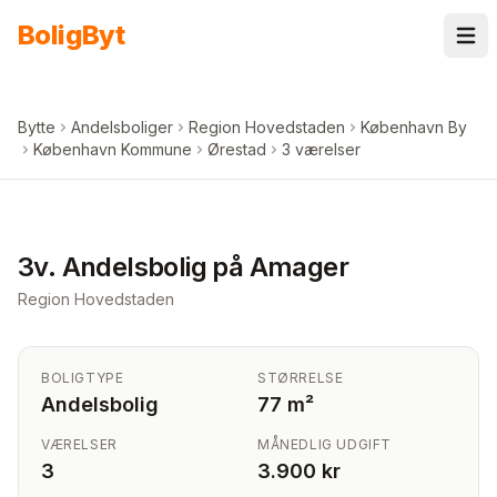
Spring til indhold
Bolig
Byt
Bytte
Andelsboliger
Region Hovedstaden
København By
København Kommune
Ørestad
3 værelser
3v. Andelsbolig på Amager
Region Hovedstaden
BOLIGTYPE
STØRRELSE
Andelsbolig
77 m²
VÆRELSER
MÅNEDLIG UDGIFT
3
3.900 kr