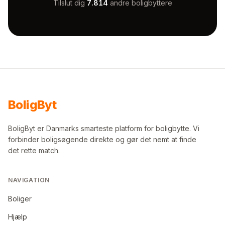
Tilslut dig
7.814
andre boligbyttere
Bolig
Byt
BoligByt er Danmarks smarteste platform for boligbytte. Vi
forbinder boligsøgende direkte og gør det nemt at finde
det rette match.
NAVIGATION
Boliger
Hjælp