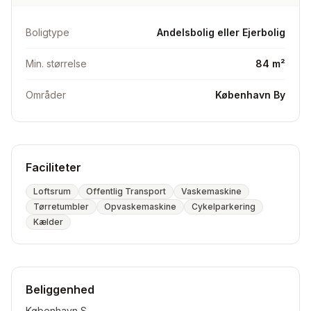
forbedringer: el, gulvslibning og vægge
Boligtype
Andelsbolig eller Ejerbolig
Ønsker:
Min. størrelse
84 m²
+90 kvm
Områder
København By
Faciliteter
Loftsrum
Offentlig Transport
Vaskemaskine
Tørretumbler
Opvaskemaskine
Cykelparkering
Kælder
Beliggenhed
København S