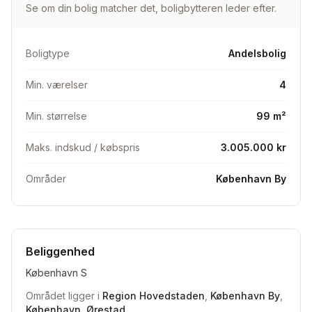
Se om din bolig matcher det, boligbytteren leder efter.
Vi er udelukkende interesserede i Amager Øst — jo
tættere på stranden, jo bedre. Vi elsker også det
italiensk/græske kvarter.
Boligtype
Andelsbolig
Min. værelser
4
Min. størrelse
99 m²
Maks. indskud / købspris
3.005.000 kr
Områder
København By
Beliggenhed
København S
Området ligger i
Region Hovedstaden
,
København By
,
København
,
Ørestad
.