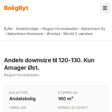
Spring til indhold
Bolig
Byt
Bytte
Andelsboliger
Region Hovedstaden
København By
København Kommune
Ørestad
Mindst 5 værelser
+
4
billeder i appen
Andels downsize til 120-130. Kun
Amager Øst.
Region Hovedstaden
BOLIGTYPE
STØRRELSE
Andelsbolig
160 m²
VÆRELSER
MÅNEDLIG UDGIFT