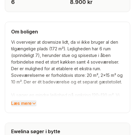
6
8.900 kr
Om boligen
Vi overvejer at downsize lidt, da vi ikke bruger al den
tilgængelige plads (172 m²). Lejligheden har 6 rum
(oprindeligt 7), herunder stue og spisestue i åben
forbindelse med et stort køkken samt 4 soveværelser.
Der er mulighed for at etablere et ekstra rum.
Soveværelserne er forholdsvis store: 20 m², 2×15 m² og
10 m². Der er ét badeværelse og et separat gæstetoilet.
Vi søger en mindre lejlighed på omkring 120–130 m². Vi
har brug for 3 regulære, adskilte soveværelser (mindst
Læs mere
10 m² hver — vi er ikke interesserede i værelser under
10 m², medmindre det er et fjerde værelse). Derudover
ønsker vi stue, køkken-alrum samt badeværelse;
separat gæstetoilet er en fordel, men ikke et krav.
Ewelina søger i bytte