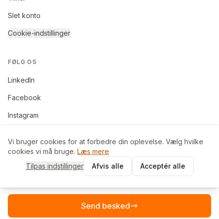
Slet konto
Cookie-indstillinger
FØLG OS
LinkedIn
Facebook
Instagram
Vi bruger cookies for at forbedre din oplevelse. Vælg hvilke
cookies vi må bruge.
Læs mere
©
2026
BoligByt ApS. Alle rettigheder forbeholdes.
Tilpas indstillinger
Afvis alle
Acceptér alle
Made in Denmark
Send besked