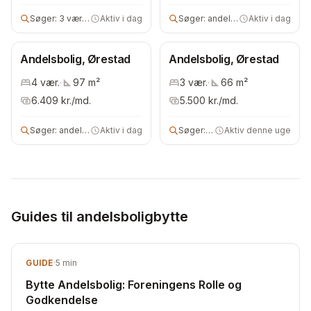
Søger:
3 vær andelsbolig
Aktiv i dag
Søger:
andels- eller ejerbolig
Aktiv i dag
Andelsbolig, Ørestad
Andelsbolig, Ørestad
4
vær.
·
97
m²
3
vær.
·
66
m²
6.409
kr./md.
5.500
kr./md.
Søger:
andelsbolig
Aktiv i dag
Søger:
2 vær andelsbolig
Aktiv denne uge
Guides til andelsboligbytte
GUIDE
·
5
min
Bytte Andelsbolig: Foreningens Rolle og
Godkendelse