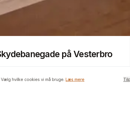
+
3
billeder i appen
 Skydebanegade på Vesterbro
. Vælg hvilke cookies vi må bruge.
Læs mere
Til
eligeste gader i hjertet af Vesterbro, med udgang
r sol om sommeren