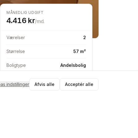
MÅNEDLIG UDGIFT
4.416
kr
/md.
Værelser
2
Størrelse
57 m²
Boligtype
Andelsbolig
pas indstillinger
Afvis alle
Acceptér alle
Send besked
Match med Teo
Tjek matchet og send en byttebesked
i appen.
Gratis at oprette profil
Ingen binding