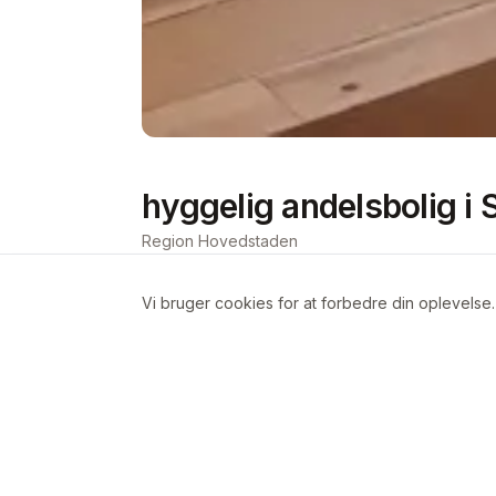
hyggelig andelsbolig i
Region Hovedstaden
Vi bruger cookies for at forbedre din oplevelse
Om boligen
en super hyggelig 2 værelses lejlighed
boligen ligger i en af Københavns hygg
til en super hyggelig gård med masse