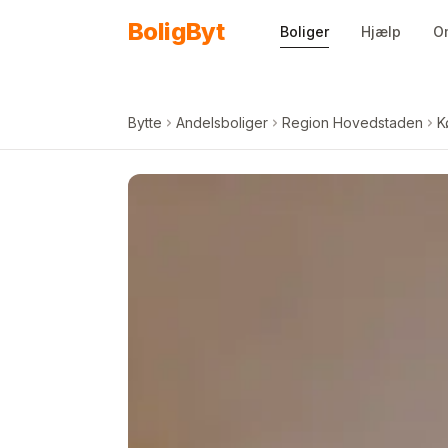
Spring til indhold
Bolig
Byt
Boliger
Hjælp
O
Bytte
Andelsboliger
Region Hovedstaden
K