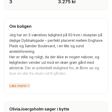
3
3.275 kr
Om boligen
Jeg har en 3-værelses lejlighed på 63 kvm i stueplan på
dejlige Dybbølsgade – perfekt placeret mellem Enghave
Plads og Sønder Boulevard, i en lille og sund
andelsforening.
Her er stille og roligt, da der ikke er nogen naboer, og
lejligheden vender ud mod en skøn grøn gård med
æbletræ. Der er potentielt mulighed for, at åbne op og
lave en dør fra stuen ud til gården.
Med lejligheden følger der loftrum samt adgang til fælles
Læs mere
vaskekælder.
Derudover er der både tilladelse til husdyr (dog ikke
hund) og Airbnb, hvis det skulle være relevant for jer.
OliviaJoergsholm søger i bytte