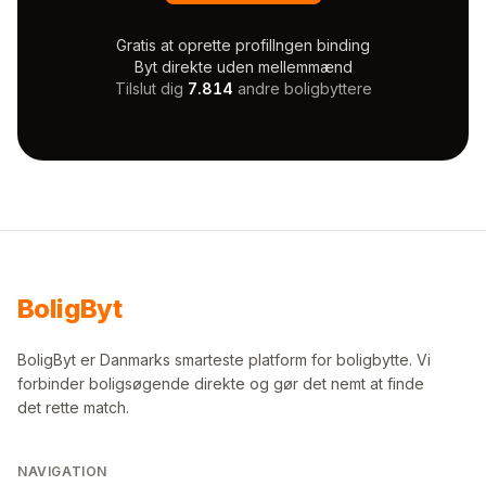
Gratis at oprette profil
Ingen binding
Byt direkte uden mellemmænd
Tilslut dig
7.814
andre boligbyttere
Bolig
Byt
BoligByt er Danmarks smarteste platform for boligbytte. Vi
forbinder boligsøgende direkte og gør det nemt at finde
det rette match.
NAVIGATION