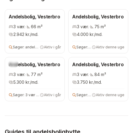
Andelsbolig, Vesterbro
Andelsbolig, Vesterbro
3
vær.
·
66
m²
3
vær.
·
75
m²
2.942
kr./md.
4.000
kr./md.
Søger:
andelsbolig
Aktiv i går
Søger:
andelsbolig
Aktiv denne uge
Andelsbolig, Vesterbro
Ny
Andelsbolig, Vesterbro
3
vær.
·
77
m²
3
vær.
·
84
m²
5.300
kr./md.
3.750
kr./md.
Søger:
3 vær andelsbolig
Aktiv i går
Søger:
2 vær andelsbolig
Aktiv denne uge
Guides til andelsboligbytte