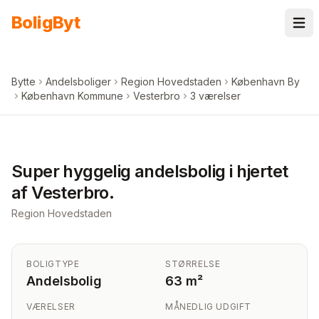
Spring til indhold
Bolig
Byt
Bytte
Andelsboliger
Region Hovedstaden
København By
København Kommune
Vesterbro
3 værelser
+
5
billeder i appen
Super hyggelig andelsbolig i hjertet
af Vesterbro.
Region Hovedstaden
BOLIGTYPE
STØRRELSE
Andelsbolig
63 m²
VÆRELSER
MÅNEDLIG UDGIFT