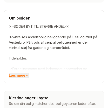
Om boligen
>>SØGER BYT TIL STØRRE ANDEL<<
3-værelses andelsbolig beliggende på 1. sal og midt på
Vesterbro. På trods af central beliggenhed er der
minimal støj fra gaden og nærområdet.
Indeholder:
📍Fordelingsgang med indbygget opbevaring og
vaskemaskine
Læs mere
📍3 værelser, hvoraf to er adskilt af franske døre
📍Køkken med snedkerløsninger samt opvaskemaskine
📍Badeværelse med separat bruseniche
📍Tilhørende kælderrum samt fællesvask i kælderen.
Kirstine søger i bytte
Se om din bolig matcher det, boligbytteren leder efter.
Desuden en stor gård med fællesareal, herunder større