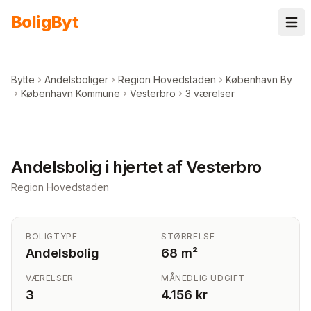
Spring til indhold
Bolig
Byt
Bytte
Andelsboliger
Region Hovedstaden
København By
København Kommune
Vesterbro
3 værelser
+
4
billeder i appen
Andelsbolig i hjertet af Vesterbro
Region Hovedstaden
BOLIGTYPE
STØRRELSE
Andelsbolig
68 m²
VÆRELSER
MÅNEDLIG UDGIFT
3
4.156 kr