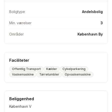
grønt område med lille legeplads.
Boligtype
Andelsbolig
Det er som udgangspunkt tilladt at have hund og kat.
Min. værelser
3
Foreningen administreres af Boligexperten, og
økonomien er solid.
Områder
København By
Ønsker byt til større andelslejlighed. Kan også fint være
3-vejs byt.
Faciliteter
Offentlig Transport
Kælder
Cykelparkering
Vaskemaskine
Tørretumbler
Opvaskemaskine
Beliggenhed
København V