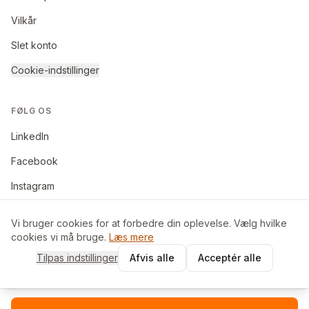
Vilkår
Slet konto
Cookie-indstillinger
FØLG OS
LinkedIn
Facebook
Instagram
Vi bruger cookies for at forbedre din oplevelse. Vælg hvilke
cookies vi må bruge.
Læs mere
©
2026
BoligByt ApS. Alle rettigheder forbeholdes.
Tilpas indstillinger
Afvis alle
Acceptér alle
Made in Denmark