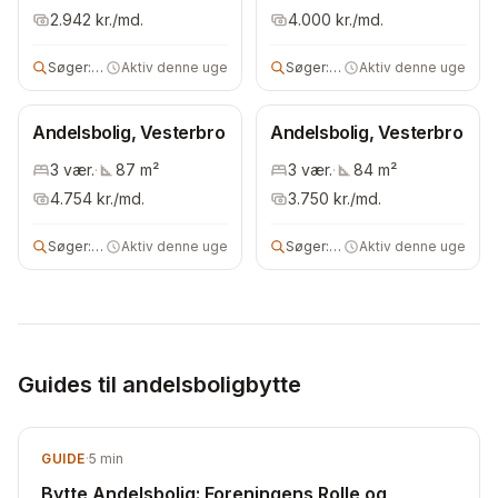
2.942
kr./md.
4.000
kr./md.
Søger:
andelsbolig
Aktiv denne uge
Søger:
andelsbolig
Aktiv denne uge
Andelsbolig, Vesterbro
Andelsbolig, Vesterbro
3
vær.
·
87
m²
3
vær.
·
84
m²
4.754
kr./md.
3.750
kr./md.
Søger:
2 vær andelsbolig
Aktiv denne uge
Søger:
2 vær andelsbolig
Aktiv denne uge
Guides til andelsboligbytte
GUIDE
·
5
min
Bytte Andelsbolig: Foreningens Rolle og