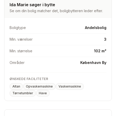
Ida Marie søger i bytte
Vi er et par som søger en større lejlighed gerne i samme
Se om din bolig matcher det, boligbytteren leder efter.
område.
Vi søger:
Boligtype
Andelsbolig
- En lejlighed på omkring 90m2
Min. værelser
3
- Et rummeligt køkken / alrum
- 3 værelser
Min. størrelse
102 m²
- Badeværelse gerne med seperat bruseniche
- Altan er et must
Områder
København By
KUN BYT - vi søger andel el. ejer
ØNSKEDE FACILITETER
Altan
Opvaskemaskine
Vaskemaskine
Tørretumbler
Have