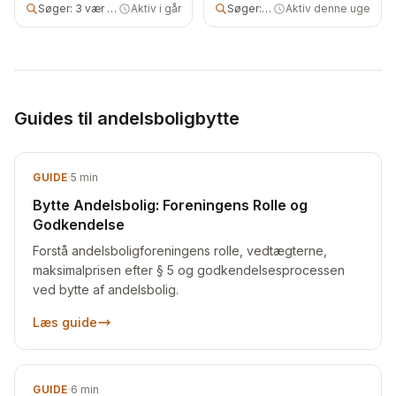
Søger:
3 vær andelsbolig
Aktiv i går
Søger:
2 vær andelsbolig
Aktiv denne uge
Guides til andelsboligbytte
GUIDE
·
5
min
Bytte Andelsbolig: Foreningens Rolle og
Godkendelse
Forstå andelsboligforeningens rolle, vedtægterne,
maksimalprisen efter § 5 og godkendelsesprocessen
ved bytte af andelsbolig.
Læs guide
GUIDE
·
6
min