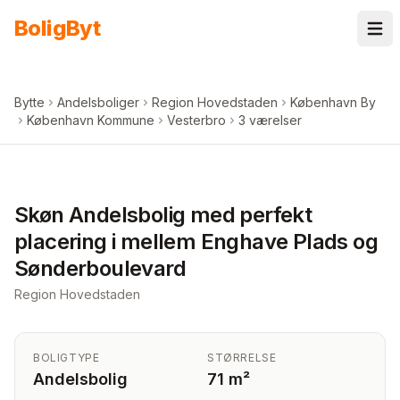
Spring til indhold
Bolig
Byt
Bytte
Andelsboliger
Region Hovedstaden
København By
København Kommune
Vesterbro
3 værelser
+
5
billeder i appen
Skøn Andelsbolig med perfekt
placering i mellem Enghave Plads og
Sønderboulevard
Region Hovedstaden
BOLIGTYPE
STØRRELSE
Andelsbolig
71 m²