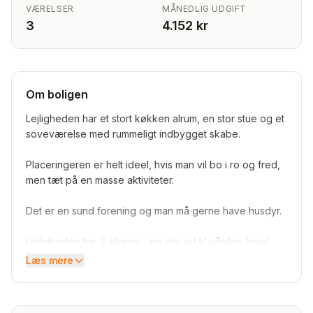
VÆRELSER
MÅNEDLIG UDGIFT
3
4.152 kr
Om boligen
Lejligheden har et stort køkken alrum, en stor stue og et
soveværelse med rummeligt indbygget skabe.
Placeringeren er helt ideel, hvis man vil bo i ro og fred,
men tæt på en masse aktiviteter.
Det er en sund forening og man må gerne have husdyr.
Lejligheden har 2 altaner - en stor ud til gården (med
eftermiddag og aftensol i højsommeren) og en balkon
Læs mere
ud mod gaden med morgensol.
Der er et stort kælderrum og et stort loftrum