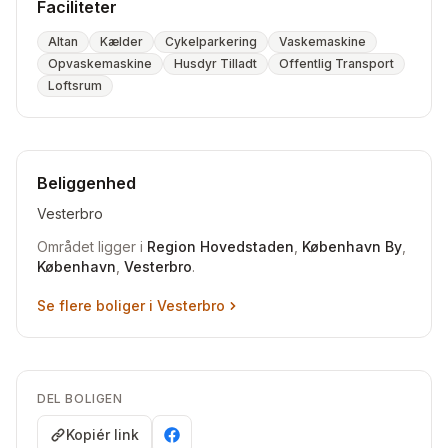
Faciliteter
Altan
Kælder
Cykelparkering
Vaskemaskine
Opvaskemaskine
Husdyr Tilladt
Offentlig Transport
Loftsrum
Beliggenhed
Vesterbro
Området ligger i
Region Hovedstaden
,
København By
,
København
,
Vesterbro
.
Se flere boliger i
Vesterbro
DEL BOLIGEN
Kopiér link