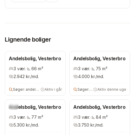
Lignende boliger
Andelsbolig, Vesterbro
Andelsbolig, Vesterbro
3
vær.
·
66
m²
3
vær.
·
75
m²
2.942
kr./md.
4.000
kr./md.
Søger:
andelsbolig
Aktiv i går
Søger:
andelsbolig
Aktiv denne uge
Andelsbolig, Vesterbro
Ny
Andelsbolig, Vesterbro
3
vær.
·
77
m²
3
vær.
·
84
m²
5.300
kr./md.
3.750
kr./md.