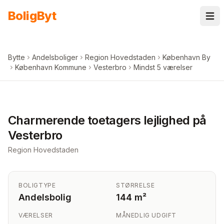
Spring til indhold
Bolig
Byt
Bytte
Andelsboliger
Region Hovedstaden
København By
København Kommune
Vesterbro
Mindst 5 værelser
+
2
billeder i appen
Charmerende toetagers lejlighed på
Vesterbro
Region Hovedstaden
BOLIGTYPE
STØRRELSE
Andelsbolig
144 m²
VÆRELSER
MÅNEDLIG UDGIFT