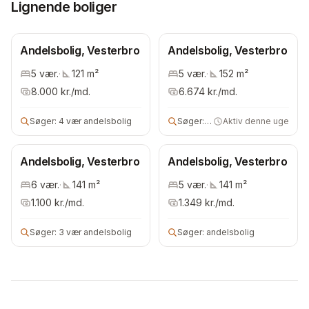
Lignende boliger
Andelsbolig, Vesterbro
Andelsbolig, Vesterbro
5
vær.
·
121
m²
5
vær.
·
152
m²
8.000
kr./md.
6.674
kr./md.
Søger:
4 vær andelsbolig
Søger:
4 vær andelsbolig
Aktiv denne uge
Andelsbolig, Vesterbro
Andelsbolig, Vesterbro
6
vær.
·
141
m²
5
vær.
·
141
m²
1.100
kr./md.
1.349
kr./md.
Søger:
3 vær andelsbolig
Søger:
andelsbolig