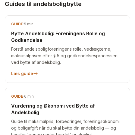
Guides til andelsboligbytte
GUIDE
·
5
min
Bytte Andelsbolig: Foreningens Rolle og
Godkendelse
Forstå andelsboligforeningens rolle, vedtægterne,
maksimalprisen efter § 5 og godkendelsesprocessen
ved bytte af andelsbolig.
Læs guide
GUIDE
·
6
min
Vurdering og Økonomi ved Bytte af
Andelsbolig
Guide til maksimalpris, forbedringer, foreningsøkonomi
og boligafgift når du skal bytte din andelsbolig — og
hvorfor 'penge under bordet' er ulovligt.