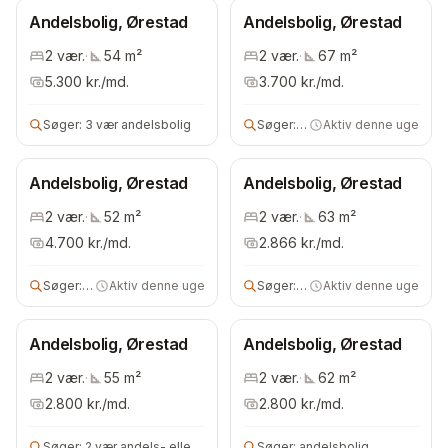
Andelsbolig, Ørestad
Andelsbolig, Ørestad
2
vær.
·
54
m²
2
vær.
·
67
m²
5.300
kr./md.
3.700
kr./md.
Søger:
3 vær andelsbolig
Søger:
3 vær andelsbolig
Aktiv denne uge
Andelsbolig, Ørestad
Andelsbolig, Ørestad
2
vær.
·
52
m²
2
vær.
·
63
m²
4.700
kr./md.
2.866
kr./md.
Søger:
2 vær andelsbolig
Aktiv denne uge
Søger:
3 vær andelsbolig
Aktiv denne uge
Andelsbolig, Ørestad
Andelsbolig, Ørestad
2
vær.
·
55
m²
2
vær.
·
62
m²
2.800
kr./md.
2.800
kr./md.
Søger:
2 vær andels- eller ejerbolig
Søger:
andelsbolig