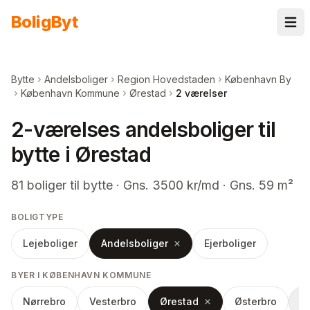
Spring til indhold
Bolig
Byt
Bytte
Andelsboliger
Region Hovedstaden
København By
København Kommune
Ørestad
2 værelser
2-værelses andelsboliger til
bytte i Ørestad
81
boliger
til bytte
· Gns. 3500 kr/md · Gns. 59 m²
BOLIGTYPE
Lejeboliger
Andelsboliger
Ejerboliger
BYER I KØBENHAVN KOMMUNE
Nørrebro
Vesterbro
Ørestad
Østerbro
Fl