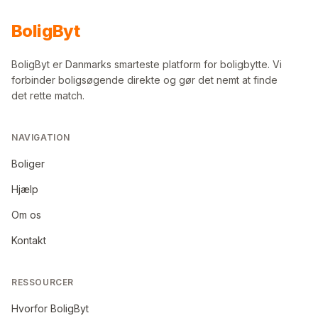
Bolig
Byt
BoligByt er Danmarks smarteste platform for boligbytte. Vi
forbinder boligsøgende direkte og gør det nemt at finde
det rette match.
NAVIGATION
Boliger
Hjælp
Om os
Kontakt
RESSOURCER
Hvorfor BoligByt