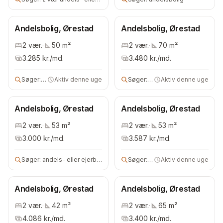
Andelsbolig, Ørestad
Andelsbolig, Ørestad
2
vær.
·
50
m²
2
vær.
·
70
m²
3.285
kr./md.
3.480
kr./md.
Søger:
andelsbolig
Aktiv denne uge
Søger:
2 vær andels- eller ejerbo
Aktiv denne uge
Andelsbolig, Ørestad
Andelsbolig, Ørestad
2
vær.
·
53
m²
2
vær.
·
53
m²
3.000
kr./md.
3.587
kr./md.
Søger:
andels- eller ejerbolig
Søger:
2 vær andels- eller ejerbo
Aktiv denne uge
Andelsbolig, Ørestad
Andelsbolig, Ørestad
2
vær.
·
42
m²
2
vær.
·
65
m²
4.086
kr./md.
3.400
kr./md.