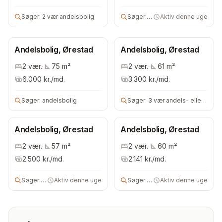
Søger:
2 vær andelsbolig
Søger:
2 vær ejerbolig
Aktiv denne uge
Andelsbolig, Ørestad
Andelsbolig, Ørestad
2
vær.
·
75
m²
2
vær.
·
61
m²
6.000
kr./md.
3.300
kr./md.
Søger:
andelsbolig
Søger:
3 vær andels- eller ejerbolig
Andelsbolig, Ørestad
Andelsbolig, Ørestad
2
vær.
·
57
m²
2
vær.
·
60
m²
2.500
kr./md.
2.141
kr./md.
Søger:
3 vær andelsbolig
Aktiv denne uge
Søger:
andelsbolig
Aktiv denne uge