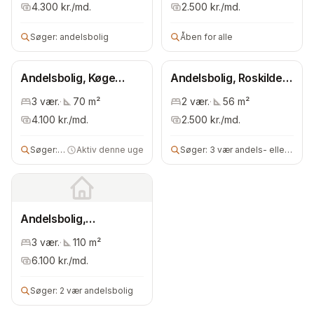
4.300
kr./md.
2.500
kr./md.
Søger:
andelsbolig
Åben for alle
Andelsbolig, Køge
Andelsbolig, Roskilde
Kommune
Kommune
3
vær.
·
70
m²
2
vær.
·
56
m²
4.100
kr./md.
2.500
kr./md.
Søger:
andelsbolig
Aktiv denne uge
Søger:
3 vær andels- eller ejerbolig
Andelsbolig,
Østsjælland
3
vær.
·
110
m²
6.100
kr./md.
Søger:
2 vær andelsbolig