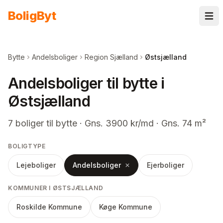
Spring til indhold
Bolig
Byt
Bytte
Andelsboliger
Region Sjælland
Østsjælland
Andelsboliger til bytte i
Østsjælland
7
boliger
til bytte
· Gns. 3900 kr/md · Gns. 74 m²
BOLIGTYPE
Lejeboliger
Andelsboliger
Ejerboliger
KOMMUNER I ØSTSJÆLLAND
Roskilde Kommune
Køge Kommune