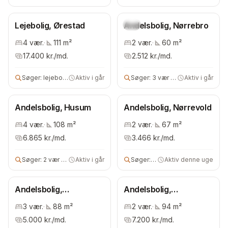
Lejebolig, Ørestad
Andelsbolig, Nørrebro
Ny
4
vær.
·
111
m²
2
vær.
·
60
m²
17.400
kr./md.
2.512
kr./md.
Søger:
lejebolig
Aktiv i går
Søger:
3 vær andelsbolig
Aktiv i går
Andelsbolig, Husum
Andelsbolig, Nørrevold
4
vær.
·
108
m²
2
vær.
·
67
m²
6.865
kr./md.
3.466
kr./md.
Søger:
2 vær andelsbolig
Aktiv i går
Søger:
3 vær andelsbolig
Aktiv denne uge
Andelsbolig,
Andelsbolig,
Vestervold
Christianshavn
3
vær.
·
88
m²
2
vær.
·
94
m²
5.000
kr./md.
7.200
kr./md.