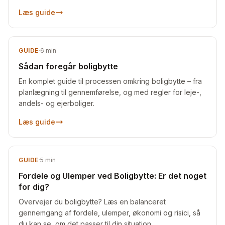
Læs guide
GUIDE
·
6
min
Sådan foregår boligbytte
En komplet guide til processen omkring boligbytte – fra
planlægning til gennemførelse, og med regler for leje-,
andels- og ejerboliger.
Læs guide
GUIDE
·
5
min
Fordele og Ulemper ved Boligbytte: Er det noget
for dig?
Overvejer du boligbytte? Læs en balanceret
gennemgang af fordele, ulemper, økonomi og risici, så
du kan se, om det passer til din situation.