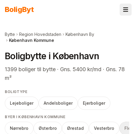
Spring til indhold
Bolig
Byt
Bytte
Region Hovedstaden
København By
København Kommune
Boligbytte i København
1399
boliger
til bytte
· Gns. 5400 kr/md · Gns. 78
m²
BOLIGTYPE
Lejeboliger
Andelsboliger
Ejerboliger
BYER I KØBENHAVN KOMMUNE
Nørrebro
Østerbro
Ørestad
Vesterbro
Flere