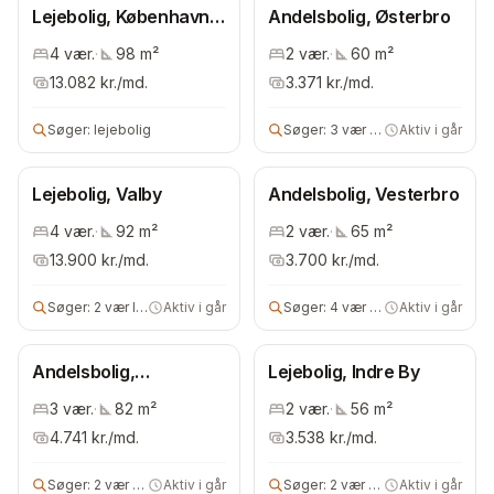
Lejebolig, København
Andelsbolig, Østerbro
Kommune
4
vær.
·
98
m²
2
vær.
·
60
m²
13.082
kr./md.
3.371
kr./md.
Søger:
lejebolig
Søger:
3 vær andelsbolig
Aktiv i går
Lejebolig, Valby
Andelsbolig, Vesterbro
4
vær.
·
92
m²
2
vær.
·
65
m²
13.900
kr./md.
3.700
kr./md.
Søger:
2 vær lejebolig
Aktiv i går
Søger:
4 vær bolig
Aktiv i går
Andelsbolig,
Lejebolig, Indre By
Bispebjerg
3
vær.
·
82
m²
2
vær.
·
56
m²
4.741
kr./md.
3.538
kr./md.
Søger:
2 vær andelsbolig
Aktiv i går
Søger:
2 vær andels- eller lejebolig
Aktiv i går