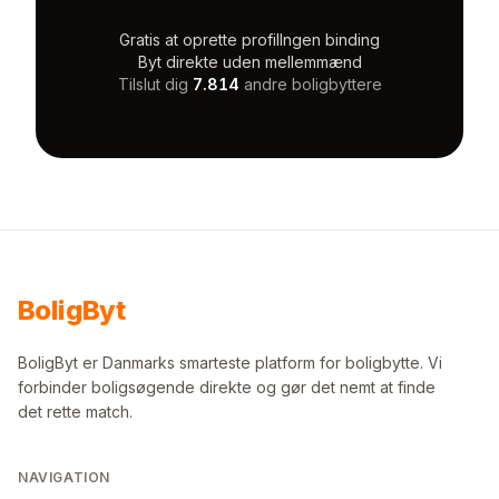
Gratis at oprette profil
Ingen binding
Byt direkte uden mellemmænd
Tilslut dig
7.814
andre boligbyttere
Bolig
Byt
BoligByt er Danmarks smarteste platform for boligbytte. Vi
forbinder boligsøgende direkte og gør det nemt at finde
det rette match.
NAVIGATION