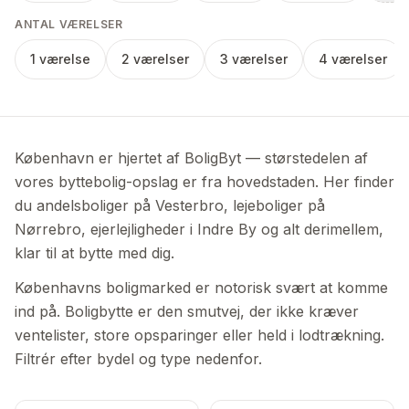
ANTAL VÆRELSER
1 værelse
2 værelser
3 værelser
4 værelser
København er hjertet af BoligByt — størstedelen af
vores byttebolig-opslag er fra hovedstaden. Her finder
du andelsboliger på Vesterbro, lejeboliger på
Nørrebro, ejerlejligheder i Indre By og alt derimellem,
klar til at bytte med dig.
Københavns boligmarked er notorisk svært at komme
ind på. Boligbytte er den smutvej, der ikke kræver
ventelister, store opsparinger eller held i lodtrækning.
Filtrér efter bydel og type nedenfor.