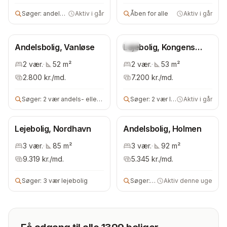
Søger:
andelsbolig
Aktiv i går
Åben for alle
Aktiv i går
Andelsbolig, Vanløse
Lejebolig, Kongens
Ny
Enghave
2
vær.
·
52
m²
2
vær.
·
53
m²
2.800
kr./md.
7.200
kr./md.
Søger:
2 vær andels- eller ejerbolig
Søger:
2 vær lejebolig
Aktiv i går
Lejebolig, Nordhavn
Andelsbolig, Holmen
3
vær.
·
85
m²
3
vær.
·
92
m²
9.319
kr./md.
5.345
kr./md.
Søger:
3 vær lejebolig
Søger:
4 vær andels- eller ejerb
Aktiv denne uge