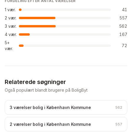
FORDELING EFTER ANTAL VÆRELSER
1
vær.
41
2
vær.
557
3
vær.
562
4
vær.
167
5+
72
vær.
Relaterede søgninger
Også populært blandt brugere på BoligByt
3 værelser bolig i København Kommune
562
2 værelser bolig i København Kommune
557