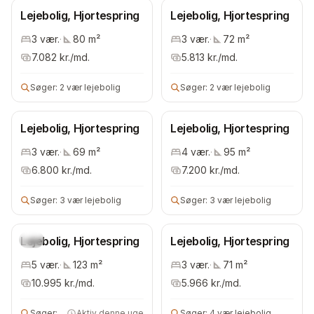
Lejebolig, Hjortespring
Lejebolig, Hjortespring
3
vær.
·
80
m²
3
vær.
·
72
m²
7.082
kr./md.
5.813
kr./md.
Søger:
2 vær lejebolig
Søger:
2 vær lejebolig
Lejebolig, Hjortespring
Lejebolig, Hjortespring
3
vær.
·
69
m²
4
vær.
·
95
m²
6.800
kr./md.
7.200
kr./md.
Søger:
3 vær lejebolig
Søger:
3 vær lejebolig
Lejebolig, Hjortespring
Ny
Lejebolig, Hjortespring
5
vær.
·
123
m²
3
vær.
·
71
m²
10.995
kr./md.
5.966
kr./md.
Søger:
3 vær lejebolig
Aktiv denne uge
Søger:
4 vær lejebolig