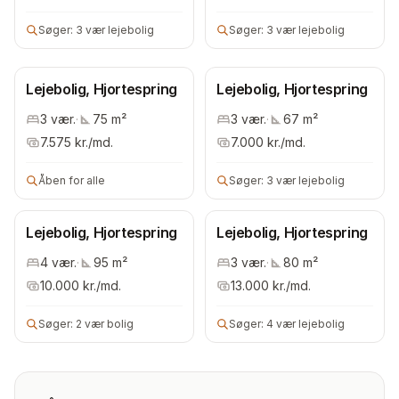
Søger:
3 vær lejebolig
Søger:
3 vær lejebolig
Lejebolig, Hjortespring
Lejebolig, Hjortespring
3
vær.
·
75
m²
3
vær.
·
67
m²
7.575
kr./md.
7.000
kr./md.
Åben for alle
Søger:
3 vær lejebolig
Lejebolig, Hjortespring
Lejebolig, Hjortespring
4
vær.
·
95
m²
3
vær.
·
80
m²
10.000
kr./md.
13.000
kr./md.
Søger:
2 vær bolig
Søger:
4 vær lejebolig