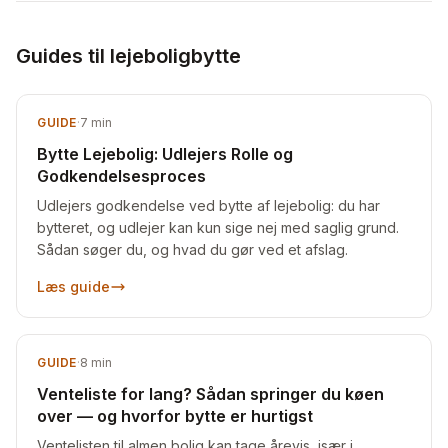
Guides til lejeboligbytte
GUIDE
·
7
min
Bytte Lejebolig: Udlejers Rolle og
Godkendelsesproces
Udlejers godkendelse ved bytte af lejebolig: du har
bytteret, og udlejer kan kun sige nej med saglig grund.
Sådan søger du, og hvad du gør ved et afslag.
Læs guide
GUIDE
·
8
min
Venteliste for lang? Sådan springer du køen
over — og hvorfor bytte er hurtigst
Ventelisten til almen bolig kan tage årevis, især i