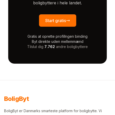
boligbyttere i hele landet.
Start gratis
Gratis at oprette profil
Ingen binding
Byt direkte uden mellemmænd
Tilslut dig
7.762
andre boligbyttere
Bolig
Byt
BoligByt er Danmarks smarteste platform for boligbytte. Vi