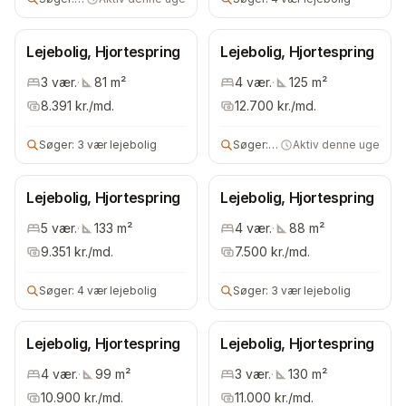
Lejebolig, Hjortespring
Lejebolig, Hjortespring
3
vær.
·
81
m²
4
vær.
·
125
m²
8.391
kr./md.
12.700
kr./md.
Søger:
3 vær lejebolig
Søger:
3 vær lejebolig
Aktiv denne uge
Lejebolig, Hjortespring
Lejebolig, Hjortespring
5
vær.
·
133
m²
4
vær.
·
88
m²
9.351
kr./md.
7.500
kr./md.
Søger:
4 vær lejebolig
Søger:
3 vær lejebolig
Lejebolig, Hjortespring
Lejebolig, Hjortespring
4
vær.
·
99
m²
3
vær.
·
130
m²
10.900
kr./md.
11.000
kr./md.