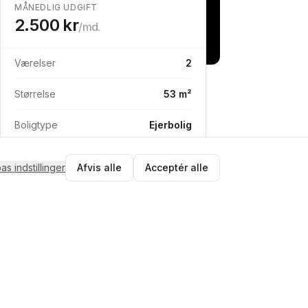
MÅNEDLIG UDGIFT
2.500
kr
/md.
Værelser
2
Størrelse
53 m²
Boligtype
Ejerbolig
pas indstillinger
Afvis alle
Acceptér alle
Send besked
Match med GabriellaMika
Tjek matchet og send en byttebesked
i appen.
Gratis at oprette profil
Ingen binding
Byt direkte uden mellemmænd