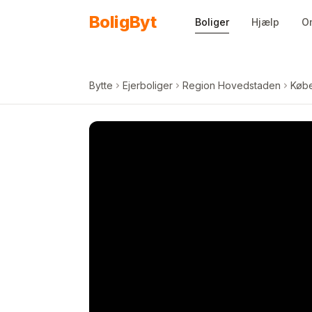
Spring til indhold
Bolig
Byt
Boliger
Hjælp
O
Bytte
Ejerboliger
Region Hovedstaden
Køb