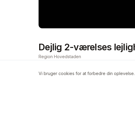
Dejlig 2-værelses lejli
Region Hovedstaden
Vi bruger cookies for at forbedre din oplevelse
Om boligen
, i det eftertragtede fuglekvarter tæt 
Lejligheden ligger i stue etagen hvilket
grønne gård. Der er god lysindfald taget