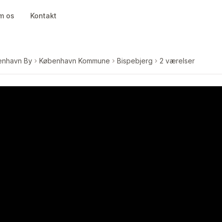
m os
Kontakt
enhavn By
København Kommune
Bispebjerg
2 værelser