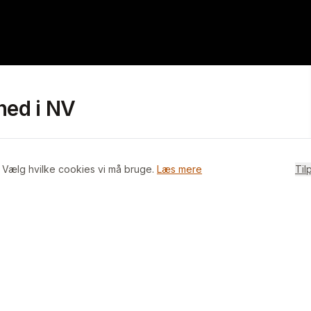
ghed i NV
. Vælg hvilke cookies vi må bruge.
Læs mere
Til
på hyggelige caféer, skole, indkøb, mm.
 gør det dejligt nemt at komme ud til den skønne
 i betragtning af at den ligger i stuen.