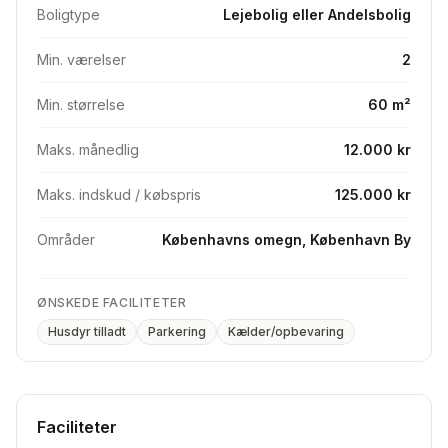
muligheder for offentlig transport med bl.a 5c, 350S,
Boligtype
Lejebolig eller Andelsbolig
250S mv.
Min. værelser
2
Ønskes:
Min. størrelse
60 m²
3-4 værelses lejlighed i Hvidovre/Valby, eller
nærområder, tilladelse til husdyr (2x katte) er et must!
Maks. månedlig
12.000 kr
Maks. indskud / købspris
125.000 kr
Områder
Københavns omegn, København By
ØNSKEDE FACILITETER
Husdyr tilladt
Parkering
Kælder/opbevaring
Faciliteter