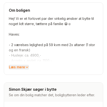
Om boligen
Hej! Vi er et forlovet par der virkelig ønsker at bytte til
noget lidt større, tættere på familie 😁☺️
Haves:
- 2 værelses lejlighed på 59 kvm med 2x altaner (1 stor
og en fransk)
- Husleje: ca. 4900,-
- Aconto + andet: ca. 1100,-
- husleje i alt = ca. 6000
Læs mere
- Beliggenhed: 2400 København NV, tæt på dejlige
grønne arealer såsom; Bispebjerg kirkegård & utterslev
mose der begge er indenfor 1 km væk
Simon Skjær søger i bytte
- Andet: 2x katte tilladt 🐈‍⬛🐈, hyggelig stor gård, tæt på
Se om din bolig matcher det, boligbytteren leder efter.
mange handlemuligheder med 150 m. til nærmeste
COOP365, samt 1,5 km til Nørrebro S og masser af