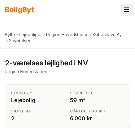
Spring til indhold
Bolig
Byt
Bytte
Lejeboliger
Region Hovedstaden
København By
2 værelser
2-værelses lejlighed i NV
Region Hovedstaden
BOLIGTYPE
STØRRELSE
Lejebolig
59 m²
VÆRELSER
MÅNEDLIG UDGIFT
2
6.000 kr