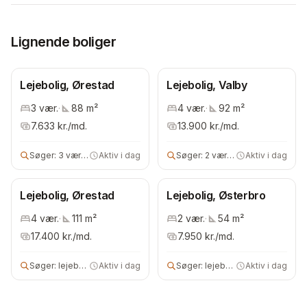
Lignende boliger
Lejebolig, Ørestad
Lejebolig, Valby
3
vær.
·
88
m²
4
vær.
·
92
m²
7.633
kr./md.
13.900
kr./md.
Søger:
3 vær lejebolig
Aktiv i dag
Søger:
2 vær lejebolig
Aktiv i dag
Lejebolig, Ørestad
Lejebolig, Østerbro
4
vær.
·
111
m²
2
vær.
·
54
m²
17.400
kr./md.
7.950
kr./md.
Søger:
lejebolig
Aktiv i dag
Søger:
lejebolig
Aktiv i dag