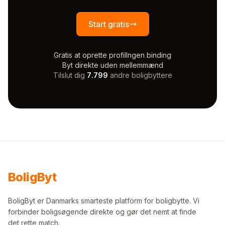
Start gratis
Gratis at oprette profil
Ingen binding
Byt direkte uden mellemmænd
Tilslut dig
7.799
andre boligbyttere
Bolig
Byt
BoligByt er Danmarks smarteste platform for boligbytte. Vi
forbinder boligsøgende direkte og gør det nemt at finde
det rette match.